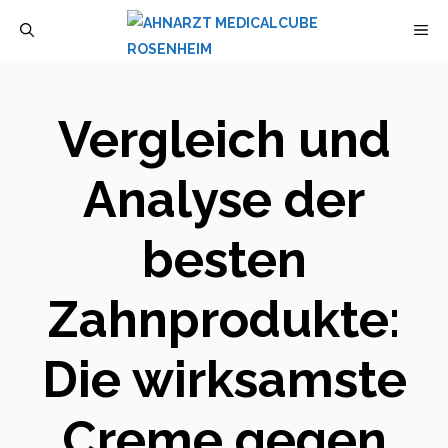
Zum
M
Inhalt
springen
Vergleich und
Analyse der
besten
Zahnprodukte:
Die wirksamste
Creme gegen