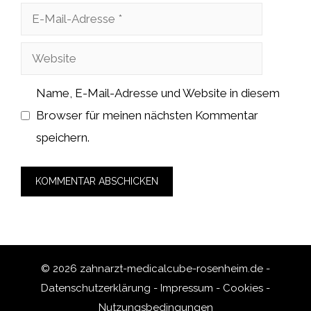
E-
Mail-
Website
Adresse
Name, E-Mail-Adresse und Website in diesem
Browser für meinen nächsten Kommentar
speichern.
© 2026 zahnarzt-medicalcube-rosenheim.de -
Datenschutzerklärung
-
Impressum
-
Cookies
-
Nutzungsbedingungen