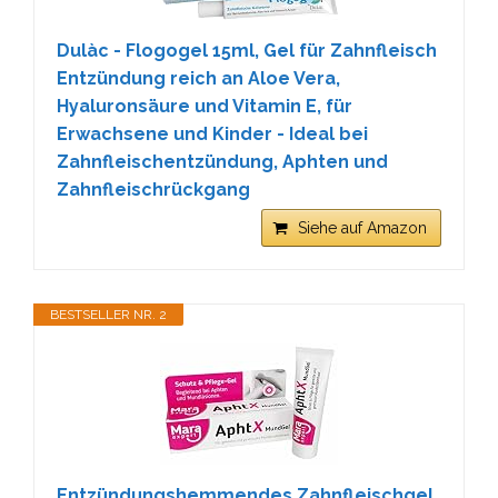
Dulàc - Flogogel 15ml, Gel für Zahnfleisch
Entzündung reich an Aloe Vera,
Hyaluronsäure und Vitamin E, für
Erwachsene und Kinder - Ideal bei
Zahnfleischentzündung, Aphten und
Zahnfleischrückgang
Siehe auf Amazon
BESTSELLER NR. 2
Entzündungshemmendes Zahnfleischgel