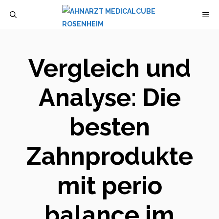
Zum
M
Inhalt
springen
Vergleich und
Analyse: Die
besten
Zahnprodukte
mit perio
balance im