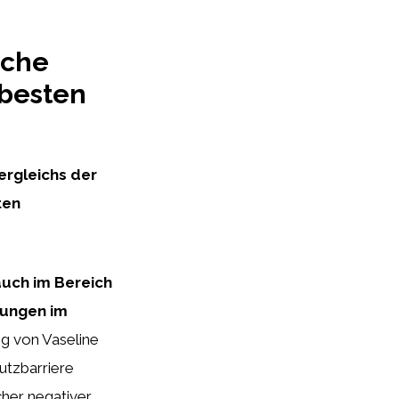
iche
 besten
ergleichs der
ten
auch im Bereich
zungen im
g von Vaseline
utzbarriere
cher negativer