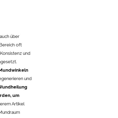
 auch über
Bereich oft
 Konsistenz und
gesetzt.
n Mundwinkeln
 regenerieren und
 Wundheilung
erden, um
serem Artikel
m Mundraum