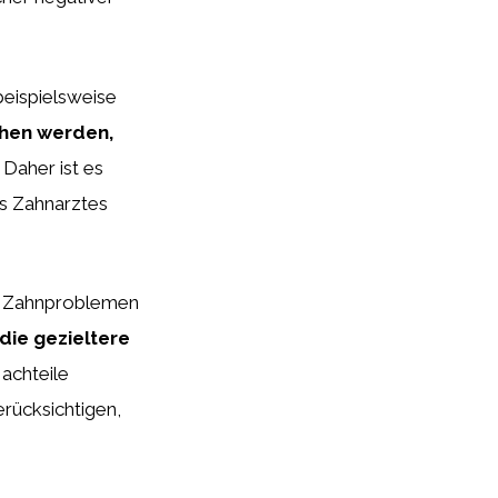
beispielsweise
ehen werden,
Daher ist es
s Zahnarztes
it Zahnproblemen
 die gezieltere
Nachteile
rücksichtigen,