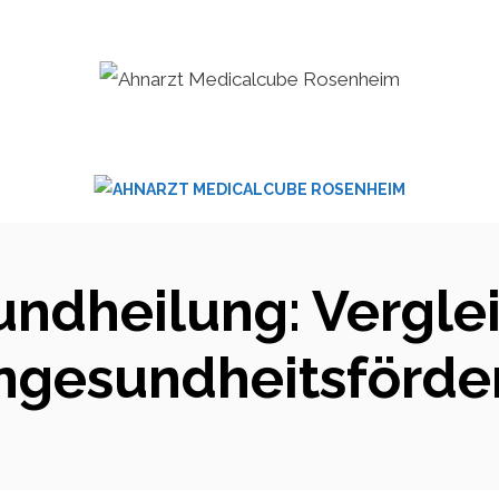
undheilung: Vergle
hngesundheitsförde