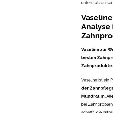
unterstützen kan
Vaseline
Analyse 
Zahnpro
Vaseline zur W
besten Zahnpro
Zahnprodukte.
Vaseline ist ein
der Zahnpflege
Mundraum.
All
bei Zahnproblem
schafft, die hil