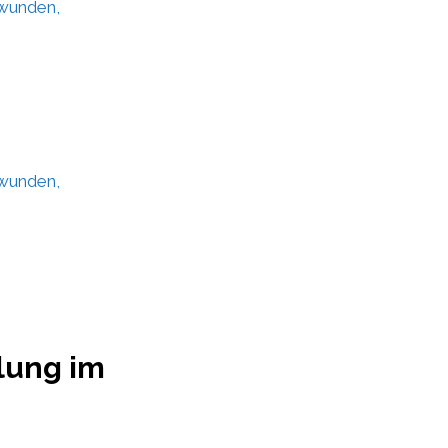
fwunden,
fwunden,
lung im