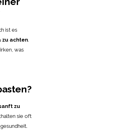
einer
?
h ist es
a zu achten
.
irken, was
pasten?
sanft zu
halten sie oft
hgesundheit.