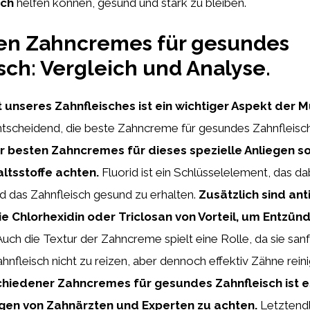
sch
helfen können, gesund und stark zu bleiben.
ten Zahncremes für gesundes
sch: Vergleich und Analyse.
 unseres Zahnfleisches ist ein wichtiger Aspekt der 
entscheidend, die beste Zahncreme für gesundes Zahnfleisc
r besten Zahncremes für dieses spezielle Anliegen so
ltsstoffe achten.
Fluorid ist ein Schlüsselelement, das dabe
d das Zahnfleisch gesund zu erhalten.
Zusätzlich sind ant
wie Chlorhexidin oder Triclosan von Vorteil, um Entzü
uch die Textur der Zahncreme spielt eine Rolle, da sie san
ahnfleisch nicht zu reizen, aber dennoch effektiv Zähne reini
chiedener Zahncremes für gesundes Zahnfleisch ist e
gen von Zahnärzten und Experten zu achten.
Letztendli