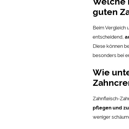
Welche K
guten Z
Beim Vergleich u
entscheidend,
a
Diese können be
besonders bei em
Wie unte
Zahncre
Zahnfleisch-Zah
pflegen und zu
weniger schäume