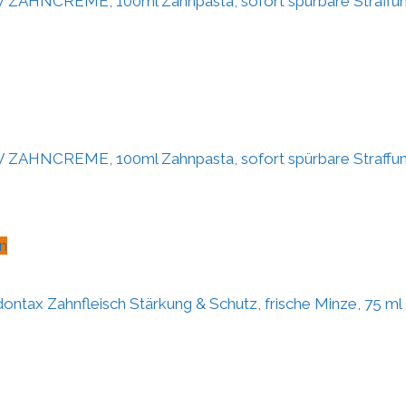
ZAHNCREME, 100ml Zahnpasta, sofort spürbare Straffun
ZAHNCREME, 100ml Zahnpasta, sofort spürbare Straffun
n
ontax Zahnfleisch Stärkung & Schutz, frische Minze, 75 ml