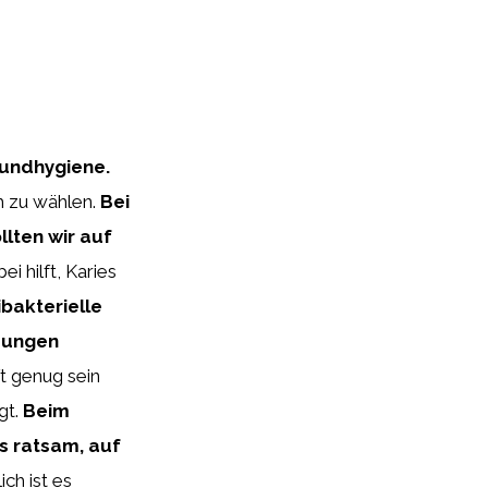
Mundhygiene.
h zu wählen.
Bei
llten wir auf
i hilft, Karies
ibakterielle
ndungen
ft genug sein
gt.
Beim
s ratsam, auf
ch ist es