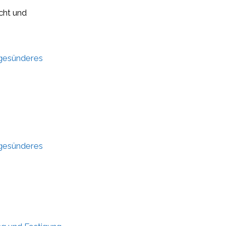
icht und
 gesünderes
 gesünderes