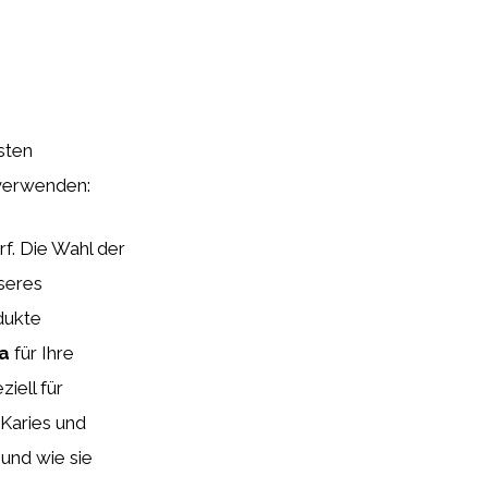
sten
 verwenden:
f. Die Wahl der
seres
dukte
a
für Ihre
iell für
 Karies und
und wie sie