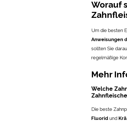
Worauf 
Zahnfle
Um die besten Er
Anweisungen d
sollten Sie dara
regelmäßige Kon
Mehr In
Welche Zahnp
Zahnfleische
Die beste Zahnpa
Fluorid
und
Krä