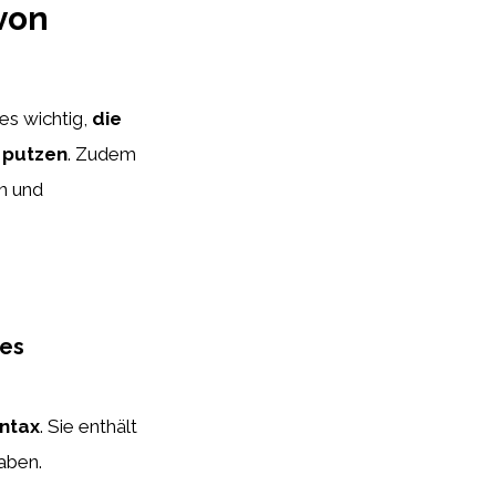
von
es wichtig,
die
 putzen
. Zudem
en und
des
ntax
. Sie enthält
aben.