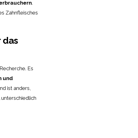
Verbrauchern
.
des Zahnfleisches
 das
 Recherche. Es
n und
nd ist anders,
 unterschiedlich