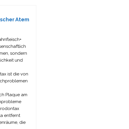
rischer Atem
hnfleisch+
senschaftlich
emen, sondern
ichkeit und
 ist die von
ischproblemen
ch Plaque am
chprobleme
parodontax
a entfernt
henräume, die