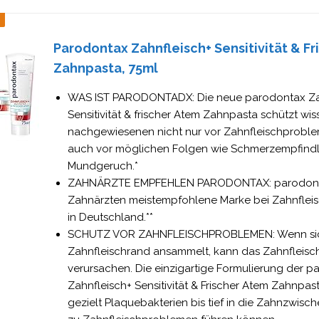
Parodontax Zahnfleisch+ Sensitivität & F
Zahnpasta, 75ml
WAS IST PARODONTADX: Die neue parodontax Za
Sensitivität & frischer Atem Zahnpasta schützt wis
nachgewiesenen nicht nur vor Zahnfleischprobl
auch vor möglichen Folgen wie Schmerzempfindl
Mundgeruch.*
ZAHNÄRZTE EMPFEHLEN PARODONTAX: parodontax
Zahnärzten meistempfohlene Marke bei Zahnfle
in Deutschland.**
SCHUTZ VOR ZAHNFLEISCHPROBLEMEN: Wenn si
Zahnfleischrand ansammelt, kann das Zahnfleis
verursachen. Die einzigartige Formulierung der 
Zahnfleisch+ Sensitivität & Frischer Atem Zahnpast
gezielt Plaquebakterien bis tief in die Zahnzwisc