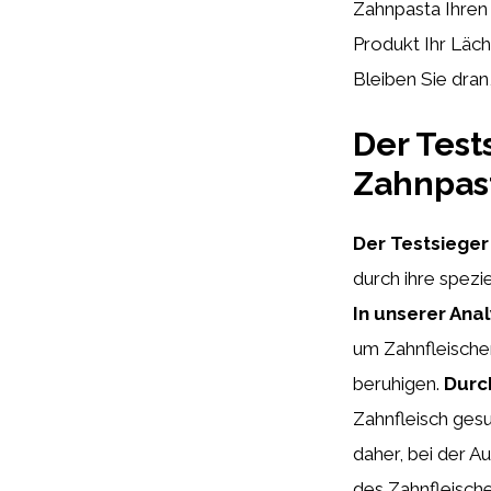
Zahnpasta Ihren
Produkt Ihr Läc
Bleiben Sie dran
Der Test
Zahnpast
Der Testsieger 
durch ihre spezi
In unserer Ana
um Zahnfleische
beruhigen.
Durc
Zahnfleisch gesu
daher, bei der A
des Zahnfleische