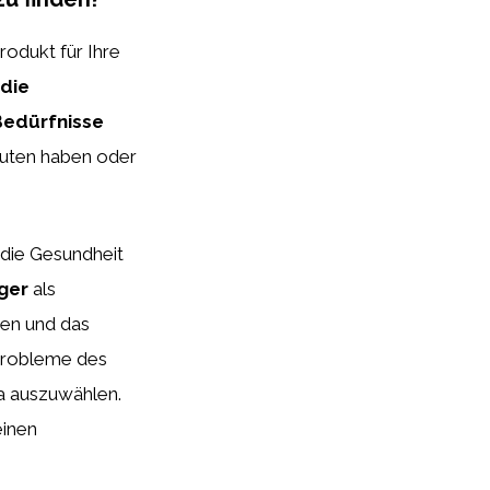
odukt für Ihre
die
Bedürfnisse
luten haben oder
 die Gesundheit
ger
als
en und das
d Probleme des
a auszuwählen.
einen