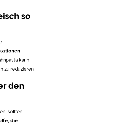
eisch so
ie
kationen
Zahnpasta kann
n zu reduzieren.
er den
en, sollten
offe, die