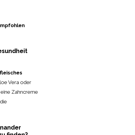
 empfohlen
Gesundheit
fleisches
Aloe Vera oder
ür eine Zahncreme
 die
inander
zu finden?