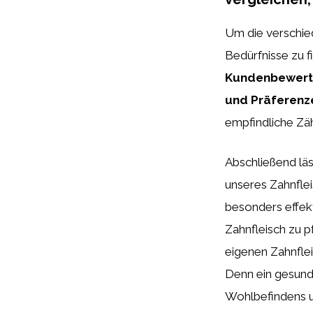
Um die verschie
Bedürfnisse zu f
Kundenbewer
und Präferenz
empfindliche Zä
Abschließend läs
unseres Zahnflei
besonders effe
Zahnfleisch zu p
eigenen Zahnfle
Denn ein gesunde
Wohlbefindens u