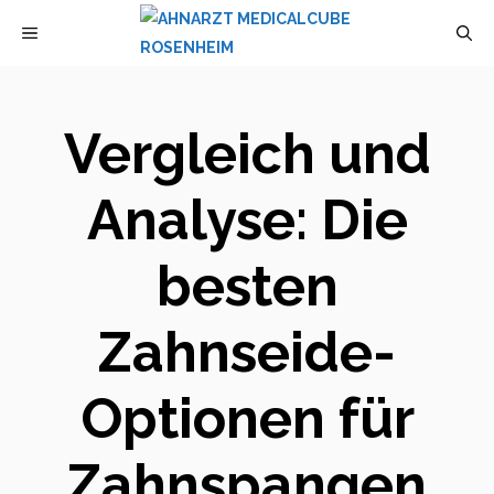
Zum
MENÜ
Inhalt
springen
Vergleich und
Analyse: Die
besten
Zahnseide-
Optionen für
Zahnspangen