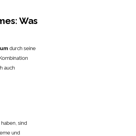
mes: Was
cum
durch seine
 Kombination
ch auch
 haben, sind
creme und