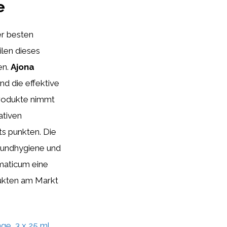
e
er besten
len dieses
en.
Ajona
nd die effektive
produkte nimmt
ativen
s punkten. Die
Mundhygiene und
maticum eine
dukten am Markt
ge, 3 x 25 ml