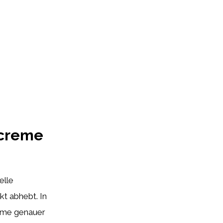
ncreme
elle
t abhebt. In
reme genauer