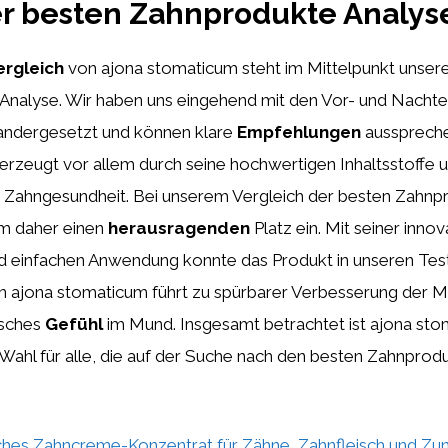
er besten Zahnprodukte Analys
ergleich
von ajona stomaticum steht im Mittelpunkt unser
Analyse. Wir haben uns eingehend mit den Vor- und Nachtei
andergesetzt und können klare
Empfehlungen
aussprech
rzeugt vor allem durch seine hochwertigen Inhaltsstoffe u
e Zahngesundheit. Bei unserem Vergleich der besten Zahn
m daher einen
herausragenden
Platz ein. Mit seiner innov
d einfachen Anwendung konnte das Produkt in unseren Test
 ajona stomaticum führt zu spürbarer Verbesserung der 
risches
Gefühl
im Mund. Insgesamt betrachtet ist ajona sto
Wahl für alle, die auf der Suche nach den besten Zahnpro
ches Zahncreme-Konzentrat für Zähne, Zahnfleisch und Zun