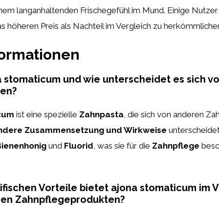
inem langanhaltenden Frischegefühl im Mund. Einige Nutze
s höheren Preis als Nachteil im Vergleich zu herkömmlich
formationen
a stomaticum und wie unterscheidet es sich v
en?
cum
ist eine spezielle
Zahnpasta
, die sich von anderen Z
ndere Zusammensetzung und Wirkweise
unterscheidet.
Bienenhonig
und
Fluorid
, was sie für die
Zahnpflege
beso
fischen Vorteile bietet ajona stomaticum im V
en Zahnpflegeprodukten?