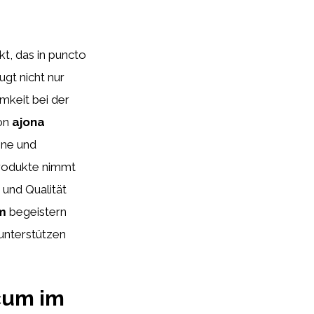
t, das in puncto
gt nicht nur
mkeit bei der
von
ajona
hne und
produkte nimmt
 und Qualität
m
begeistern
unterstützen
icum im