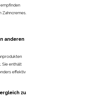
r empfinden
en Zahncremes.
on anderen
ahnprodukten
 Sie enthält
nders effektiv
ergleich zu