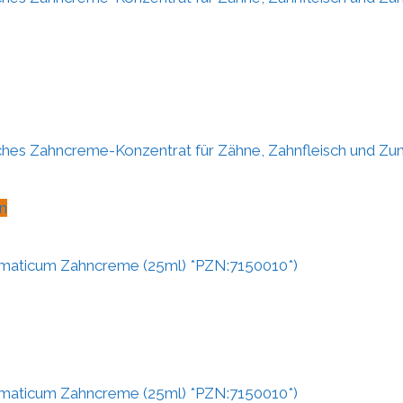
ches Zahncreme-Konzentrat für Zähne, Zahnfleisch und Zun
n
maticum Zahncreme (25ml) *PZN:7150010*)
maticum Zahncreme (25ml) *PZN:7150010*)