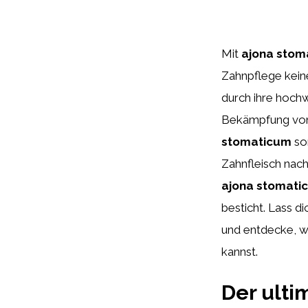
Mit
ajona stom
Zahnpflege kein
durch ihre hoch
Bekämpfung von 
stomaticum
sor
Zahnfleisch nac
ajona stomati
besticht. Lass 
und entdecke, w
kannst.
Der ulti