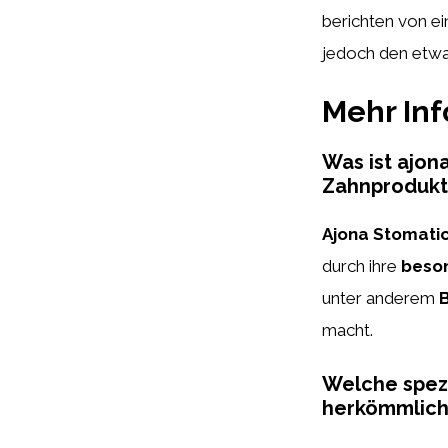
berichten von e
jedoch den etwa
Mehr In
Was ist ajon
Zahnprodukt
Ajona Stomati
durch ihre
beso
unter anderem
macht.
Welche spezi
herkömmlich