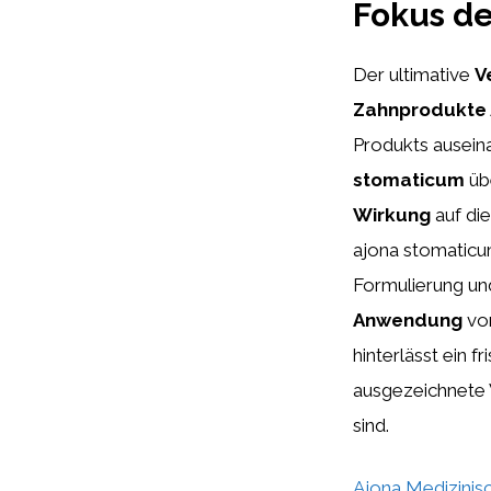
Fokus d
Der ultimative
V
Zahnprodukte
Produkts ausein
stomaticum
übe
Wirkung
auf di
ajona stomaticu
Formulierung un
Anwendung
von
hinterlässt ein f
ausgezeichnete 
sind.
Ajona Medizinis