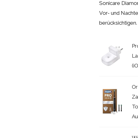
Sonicare Diamon
Vor- und Nachtei
berücksichtigen.
Pr
La
(i
Or
Za
To
Au
Wo