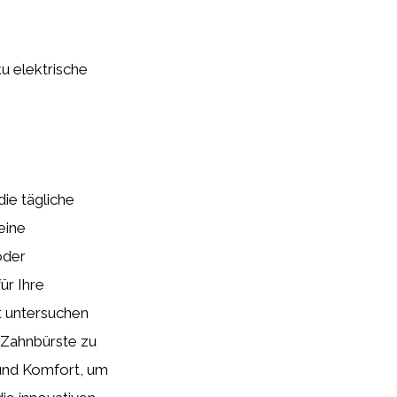
ku elektrische
ie tägliche
eine
oder
ür Ihre
t untersuchen
 Zahnbürste zu
n und Komfort, um