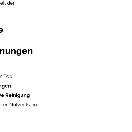
eit der
e
inungen
r Top-
angen
ve Reinigung
erer Nutzer kann