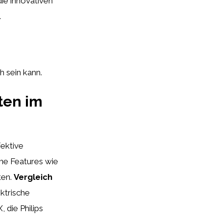
ie innovativen
.
h sein kann.
ten im
fektive
ne Features wie
ten.
Vergleich
ktrische
 die Philips