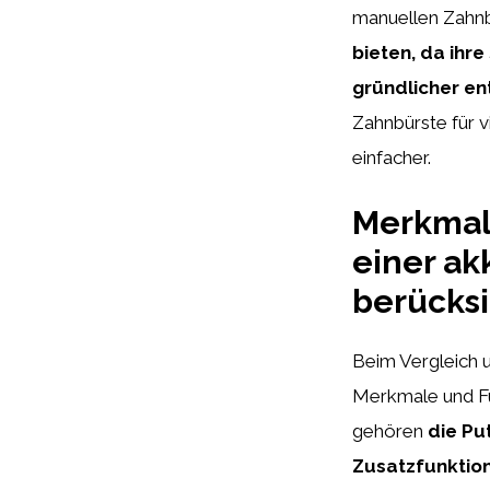
manuellen Zahnb
bieten, da ih
gründlicher en
Zahnbürste für
einfacher.
Merkmale
einer ak
berücksi
Beim Vergleich 
Merkmale und Fu
gehören
die Put
Zusatzfunktion