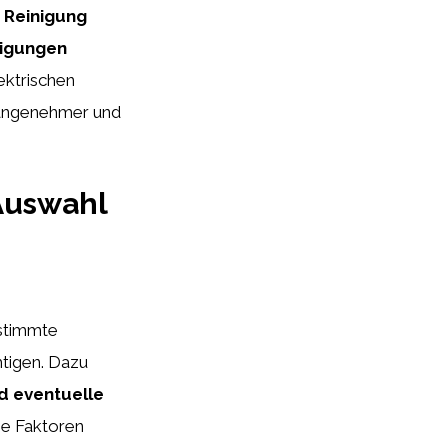
e Reinigung
nigungen
ektrischen
 angenehmer und
Auswahl
estimmte
tigen. Dazu
nd eventuelle
e Faktoren