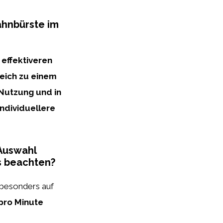
ahnbürste im
 effektiveren
eich zu einem
Nutzung und in
individuellere
Auswahl
s beachten?
 besonders auf
pro Minute