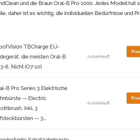
dClean und die Braun Oral-B Pro 1000. Jedes Modell hat s
le, daher ist es wichtig, die individuellen Bedürfnisse und 
oofVision TBCharge EU-
Pro
degerät, die meisten Oral-B
Ausverkauft
O3-6, Nicht iO7-10)
al-B Pro Series 3 Elektrische
hnbürste — Electric
Pro
Ausverkauft
othbrush, Inkl. 3
fsteckbürsten — 3...
nderSmile Schallzahnbürste