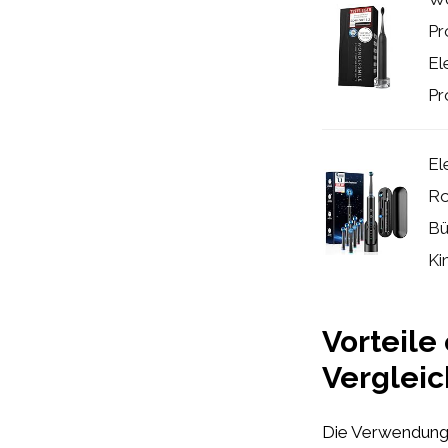
Pr
El
Pr
El
Ro
Bü
Ki
Vorteile
Verglei
Die Verwendung 