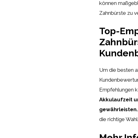
können maßgeblic
Zahnbürste zu v
Top-Emp
Zahnbür
Kundenb
Um die besten ak
Kundenbewertung
Empfehlungen k
Akkulaufzeit u
gewährleisten.
die richtige Wah
Mehr In