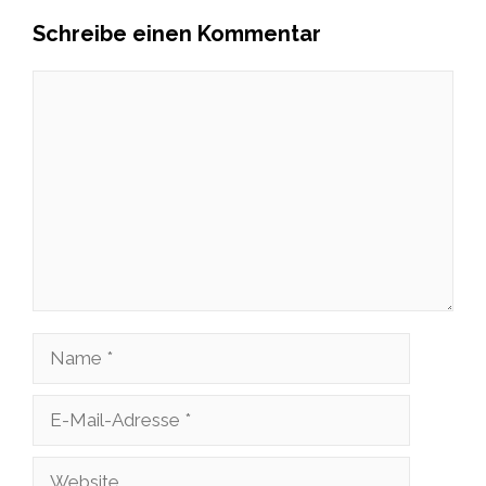
Schreibe einen Kommentar
Kommentar
Name
E-
Mail-
Website
Adresse