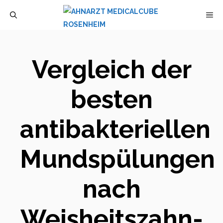
Zum
M
Inhalt
springen
Vergleich der
besten
antibakteriellen
Mundspülungen
nach
Weisheitszahn-