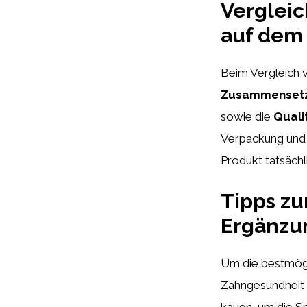
Verglei
auf dem
Beim Vergleich 
Zusammensetzu
sowie die
Quali
Verpackung und 
Produkt tatsächl
Tipps z
Ergänzu
Um die bestmögl
Zahngesundheit z
kauen, um die Sp