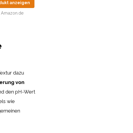
dukt anzeigen
Amazon.de
e
Textur dazu
ierung von
und den pH-Wert
els wie
lgemeinen