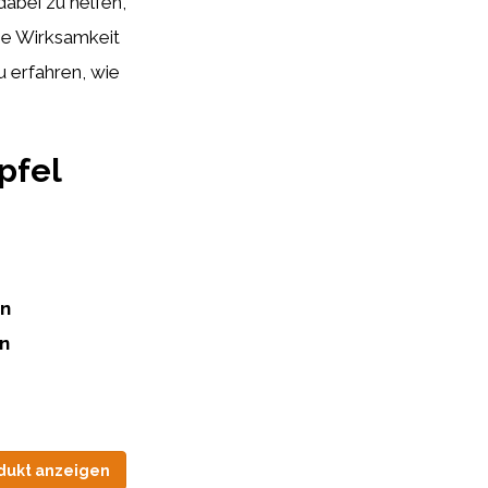
abei zu helfen,
die Wirksamkeit
u erfahren, wie
pfel
en
en
dukt anzeigen