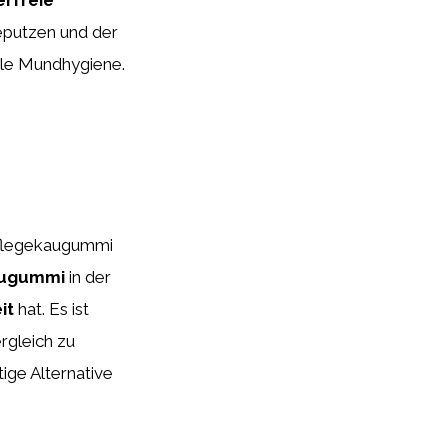
eputzen und der
ale Mundhygiene.
pflegekaugummi
augummi
in der
it
hat. Es ist
rgleich zu
ge Alternative