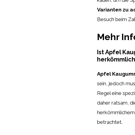
Varianten zu a
Besuch beim Zahn
Mehr In
Ist Apfel Ka
herkömmlic
Apfel Kaugum
sein, jedoch mu
Regel eine spez
daher ratsam, d
herkömmlichem Z
betrachtet.