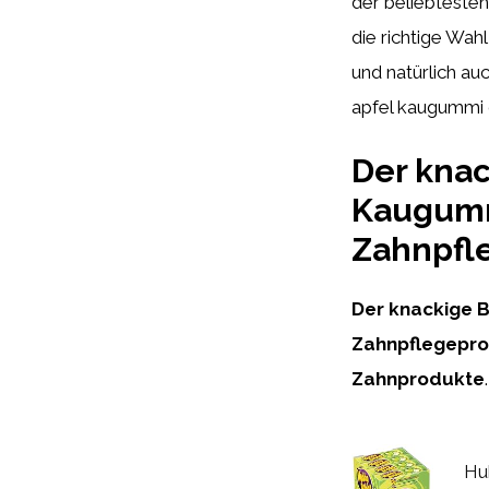
der beliebtesten
die richtige Wah
und natürlich au
apfel kaugummi
Der knac
Kaugumm
Zahnpfl
Der knackige B
Zahnpflegepr
Zahnprodukte
.
Hu