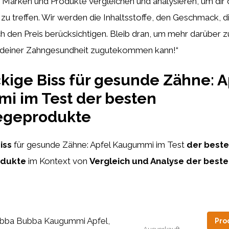
 Marken und Produkte vergleichen und analysieren, um dir d
l zu treffen. Wir werden die Inhaltsstoffe, den Geschmack, 
ch den Preis berücksichtigen. Bleib dran, um mehr darüber z
 deiner Zahngesundheit zugutekommen kann!“
kige Biss für gesunde Zähne: A
i im Test der besten
egeprodukte
iss
für gesunde Zähne: Apfel Kaugummi im Test
der best
odukte
im Kontext von
Vergleich und Analyse der best
bba Bubba Kaugummi Apfel,
Pro
Ausverkauft