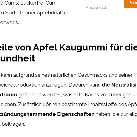
40 Gums) zuckerfrei Gum-
Pro
Ausverkauft
m Sorte Grüner Apfel ideal für
erwegs...
eile von Apfel Kaugummi für di
undheit
kann aufgrund seines natürlichen Geschmacks und seiner 
Speichelproduktion anzuregen. Dadurch kann
die Neutralis
ndraum
gefördert werden, was hilft, Karies vorzubeugen 
eichen. Zusätzlich können bestimmte Inhaltsstoffe des Apf
tzündungshemmende Eigenschaften
haben, die zur al
beitragen.