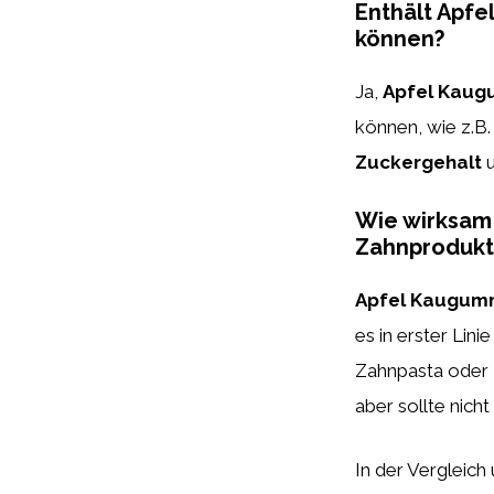
Enthält Apfe
können?
Ja,
Apfel Kaug
können, wie z.B.
Zuckergehalt
u
Wie wirksam 
Zahnprodukt
Apfel Kaugum
es in erster Lini
Zahnpasta oder 
aber sollte nich
In der Vergleich