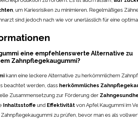
chten
, um Kariesrisiken zu minimieren. Regelmäßiges Zähn
arzt sind jedoch nach wie vor unerlässlich für eine optim
formationen
ugummi eine empfehlenswerte Alternative zu
hem Zahnpflegekaugummi?
mi
kann eine leckere Alternative zu herkömmlichem Zahn
ss beachtet werden, dass
herkömmliches Zahnpflegek
ielle Zusammensetzung zur Förderung der
Zahngesundhe
ie
Inhaltsstoffe
und
Effektivität
von Apfel Kaugummi im Ve
ahnpflegekaugummi zu prüfen, bevor man es als vollwerti