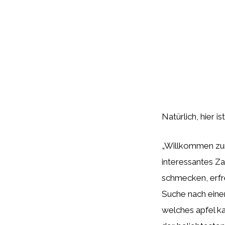
Natürlich, hier i
„Willkommen zur
interessantes Z
schmecken, erfre
Suche nach eine
welches apfel ka