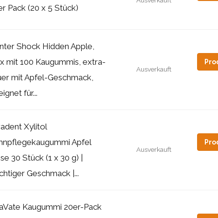
r Pack (20 x 5 Stück)
nter Shock Hidden Apple,
x mit 100 Kaugummis, extra-
Pro
Ausverkauft
uer mit Apfel-Geschmack,
ignet für...
adent Xylitol
hnpflegekaugummi Apfel
Pro
Ausverkauft
e 30 Stück (1 x 30 g) |
chtiger Geschmack |...
taVate Kaugummi 20er-Pack