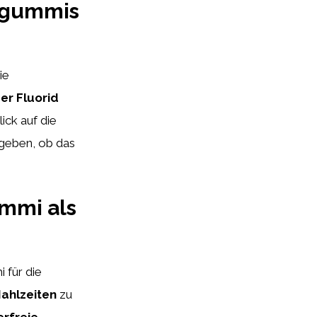
augummis
ie
der Fluorid
ick auf die
 geben, ob das
mmi als
 für die
ahlzeiten
zu
erfreie