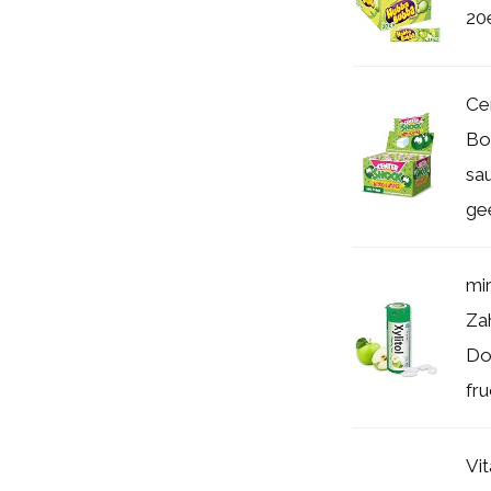
20e
Ce
Bo
sa
gee
mir
Za
Dos
fru
Vi