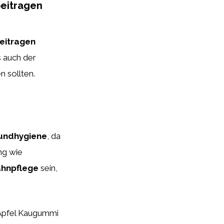
beitragen
eitragen
s auch der
n sollten.
undhygiene
, da
ung wie
hnpflege
sein,
.
 Apfel Kaugummi