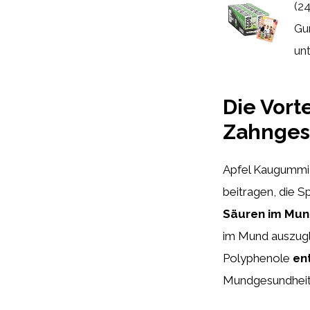
(2
Gu
unt
Die Vort
Zahnges
Apfel Kaugummi 
beitragen, die 
Säuren im Mu
im Mund auszugl
Polyphenole
en
Mundgesundheit 