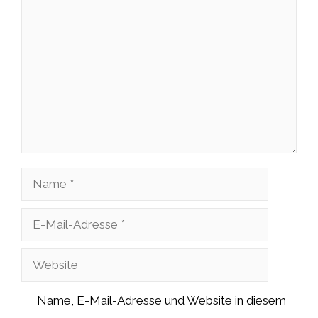
Kommentar
Name
E-
Mail-
Website
Adresse
Name, E-Mail-Adresse und Website in diesem