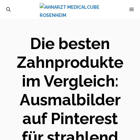
Zum
M
Inhalt
springen
Die besten
Zahnprodukte
im Vergleich:
Ausmalbilder
auf Pinterest
für strahlend