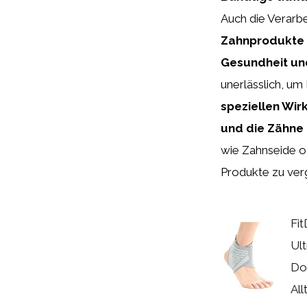
Auch die Verarbe
Zahnprodukte i
Gesundheit un
unerlässlich, u
speziellen Wir
und die Zähne e
wie Zahnseide o
Produkte zu verg
Fi
Ul
Do
Allt