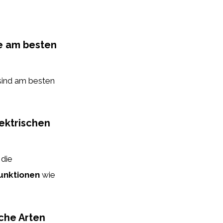
e am besten
ind am besten
lektrischen
 die
unktionen
wie
che Arten