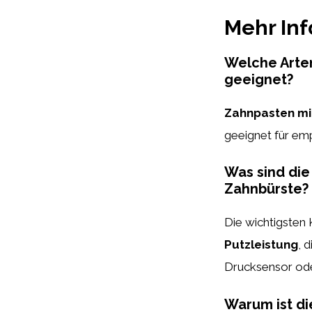
Mehr In
Welche Arte
geeignet?
Zahnpasten mi
geeignet für emp
Was sind die
Zahnbürste?
Die wichtigsten 
Putzleistung
, 
Drucksensor ode
Warum ist d