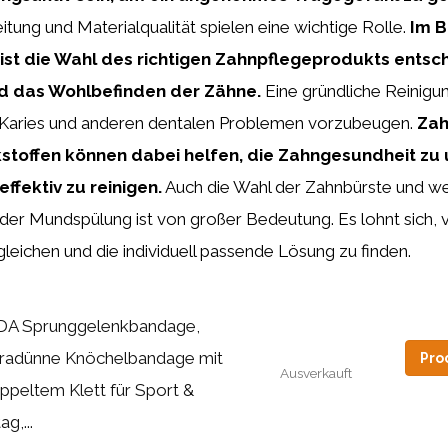
itung und Materialqualität spielen eine wichtige Rolle.
Im B
st die Wahl des richtigen Zahnpflegeprodukts entsc
d das Wohlbefinden der Zähne.
Eine gründliche Reinigun
m Karies und anderen dentalen Problemen vorzubeugen.
Zah
kstoffen können dabei helfen, die Zahngesundheit zu
ffektiv zu reinigen.
Auch die Wahl der Zahnbürste und wei
der Mundspülung ist von großer Bedeutung. Es lohnt sich,
leichen und die individuell passende Lösung zu finden.
tDA Sprunggelenkbandage,
tradünne Knöchelbandage mit
Pro
Ausverkauft
ppeltem Klett für Sport &
ag,...