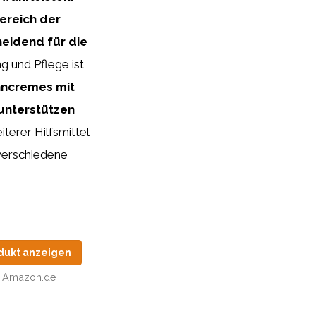
ereich der
heidend für die
g und Pflege ist
ncremes mit
 unterstützen
terer Hilfsmittel
 verschiedene
dukt anzeigen
Amazon.de