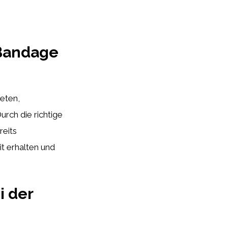
 Bandage
eten,
rch die richtige
reits
t erhalten und
i der