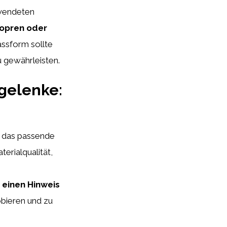
rwendeten
eopren oder
ssform sollte
u gewährleisten.
gelenke:
, das passende
terialqualität,
einen Hinweis
obieren und zu