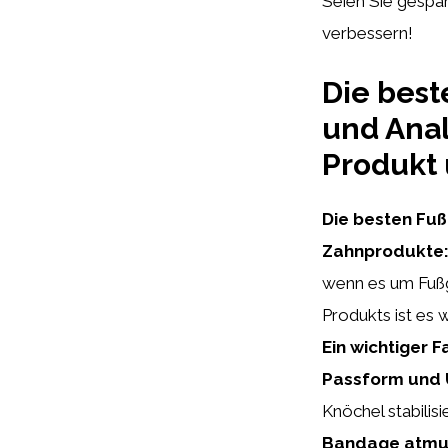
Seien Sie gespa
verbessern!
Die bes
und Ana
Produkt
Die besten Fu
Zahnprodukte
wenn es um Fußg
Produkts ist es 
Ein wichtiger 
Passform und U
Knöchel stabilis
Bandage atmun