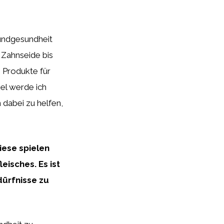
Mundgesundheit
 Zahnseide bis
n Produkte für
el werde ich
 dabei zu helfen,
iese spielen
eisches. Es ist
dürfnisse zu