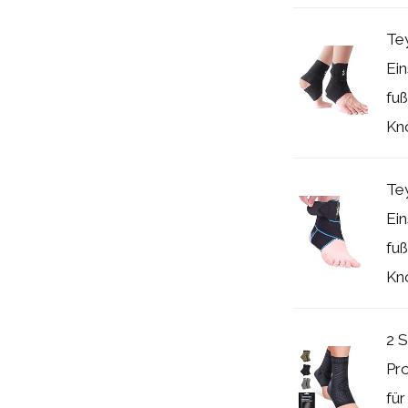
Te
Ei
fuß
Knö
Te
Ei
fuß
Knö
2 
Pr
fü