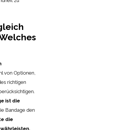
ndheit zu
gleich
 Welches
n
hl von Optionen,
s richtigen
berücksichtigen.
e ist die
 die Bandage den
te die
währleisten.