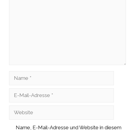
Kommentar
Name
E-
Mail-
Website
Adresse
Name, E-Mail-Adresse und Website in diesem