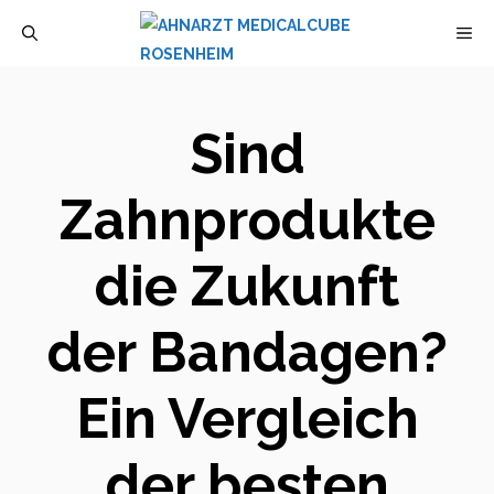
Zum
M
Inhalt
springen
Sind
Zahnprodukte
die Zukunft
der Bandagen?
Ein Vergleich
der besten