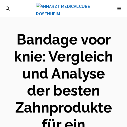
Zum
M
Inhalt
springen
Bandage voor
knie: Vergleich
und Analyse
der besten
Zahnprodukte
für ein