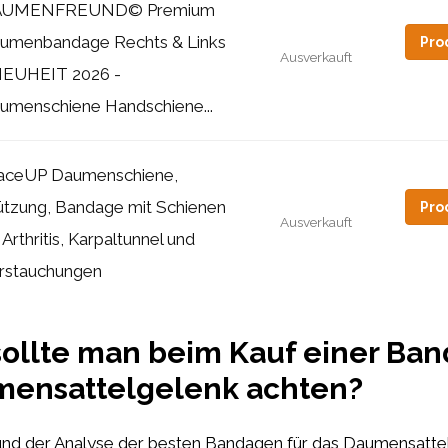
AUMENFREUND© Premium
umenbandage Rechts & Links
Pro
Ausverkauft
NEUHEIT 2026 -
umenschiene Handschiene...
aceUP Daumenschiene,
ützung, Bandage mit Schienen
Pro
Ausverkauft
 Arthritis, Karpaltunnel und
rstauchungen
ollte man beim Kauf einer Ban
mensattelgelenk achten?
und der Analyse der besten Bandagen für das Daumensattel