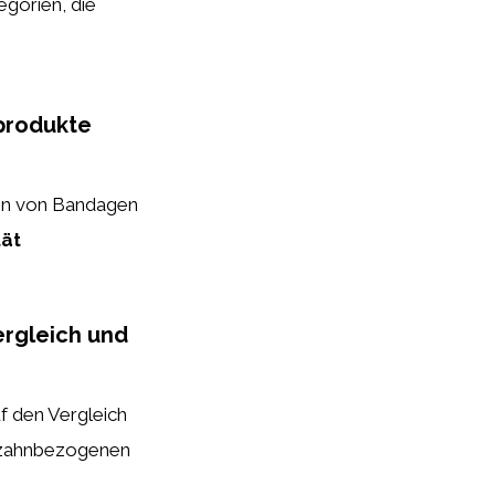
egorien, die
produkte
ten von Bandagen
tät
rgleich und
f den Vergleich
n zahnbezogenen