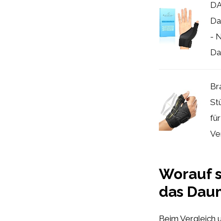
D
Da
- 
Da
Br
St
für
Ve
Worauf s
das Dau
Beim Vergleich 