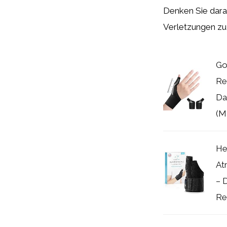
Denken Sie dara
Verletzungen zu 
Go
Re
Da
(M
He
At
– 
Re