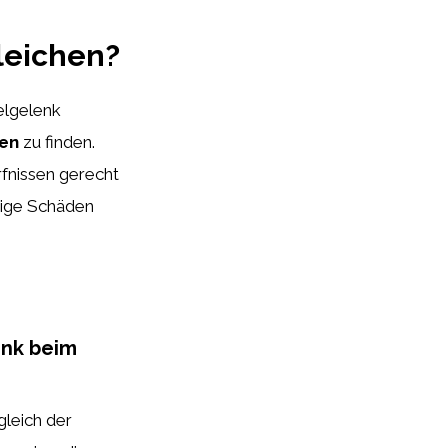
leichen?
elgelenk
den
zu finden.
rfnissen gerecht
tige Schäden
enk beim
leich der