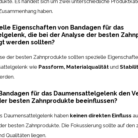
kte. Es handelt sich um zwei unterschiedliche Produktkat
n Zusammenhang haben.
ielle Eigenschaften von Bandagen für das
gelenk, die bei der Analyse der besten Zahn
gt werden sollten?
yse der besten Zahnprodukte sollten spezielle Eigenschaf
attelgelenk wie
Passform, Materialqualität
und
Stabili
erden.
Bandagen für das Daumensattelgelenk den Ve
der besten Zahnprodukte beeinflussen?
as Daumensattelgelenk haben
keinen direkten Einfluss
au
 der besten Zahnprodukte. Die Fokussierung sollte auf de
d Qualitäten liegen.