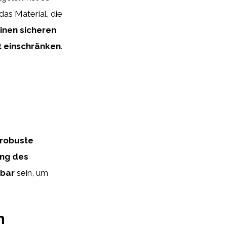
as Material, die
inen sicheren
t einschränken
.
robuste
ung des
sbar
sein, um
n