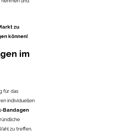
pe nehmen und
Markt zu
gen können!
agen im
g für das
ren individuellen
k-Bandagen
gründliche
ahl zu treffen.