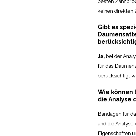
besten Zahnprodu
keinen direkte
Gibt es spez
Daumensattel
berücksichti
Ja,
bei der Anal
für das Daumens
berücksichtigt w
Wie können 
die Analyse 
Bandagen für d
und die Analyse
Eigenschaften un