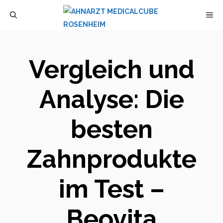
Zum
M
Inhalt
springen
Vergleich und
Analyse: Die
besten
Zahnprodukte
im Test –
Beovita