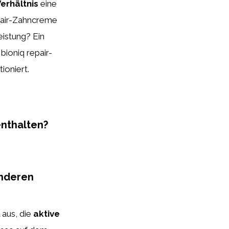
erhältnis
eine
epair-Zahncreme
eistung? Ein
bioniq repair-
ioniert.
enthalten?
anderen
aus, die
aktive