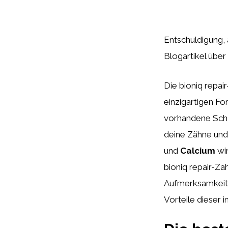
Entschuldigung, 
Blogartikel über
Die bioniq repai
einzigartigen F
vorhandene Sch
deine Zähne und 
und
Calcium
wir
bioniq repair-Za
Aufmerksamkeit 
Vorteile dieser 