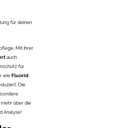
itung für deinen
flege. Mit ihrer
ert
auch
mschutz für
fe wie
Fluorid
duziert. Die
besondere
 mehr über die
nd Analyse!