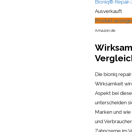
Bioniq® Repair-Z
Ausverkauft
Produkt anzeige
Amazon.de
Wirksamk
Verglei
Die bioniq repai
Wirksamkeit wir
Aspekt bei diese
unterscheiden si
Marken und wie b
und Verbraucherb
Zahncreme im Ve