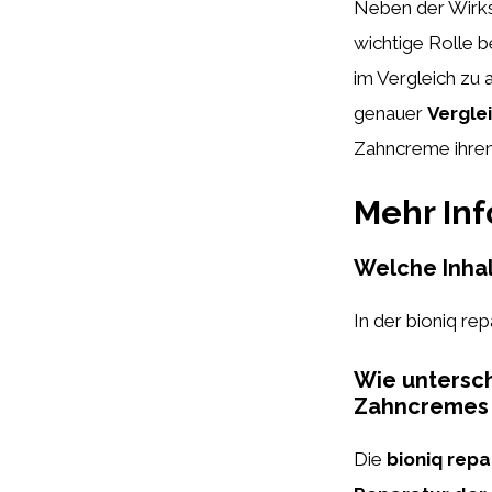
Neben der Wirks
wichtige Rolle 
im Vergleich zu 
genauer
Vergle
Zahncreme ihren 
Mehr In
Welche Inhal
In der bioniq re
Wie untersch
Zahncremes 
Die
bioniq rep