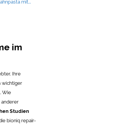
hnpasta mit...
me im
bter. Ihre
 wichtiger
e
. Wie
n anderer
chen Studien
ie bioniq repair-