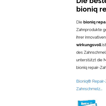
Die best
bioniq 
Die
bioniq rep
Zahnprodukte ge
ihrer innovativ
wirkungsvoll
is
des Zahnschmelz
unterstützt die
bioniq repair-Z
Bioniq® Repair-
Zahnschmelz...