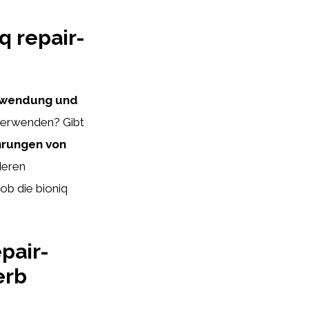
 repair-
wendung und
u verwenden? Gibt
hrungen von
deren
ob die bioniq
pair-
erb