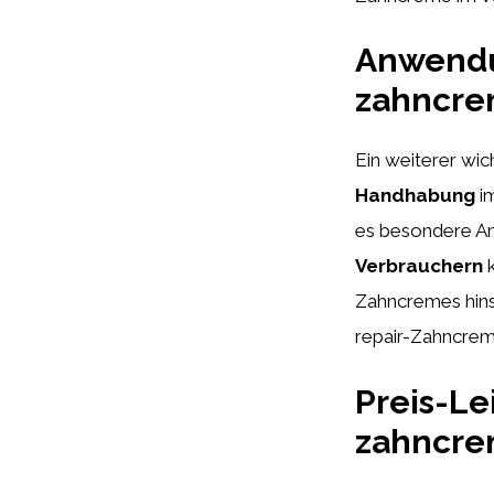
Anwendu
zahncrem
Ein weiterer wic
Handhabung
im
es besondere A
Verbrauchern
k
Zahncremes hins
repair-Zahncreme
Preis-Le
zahncre