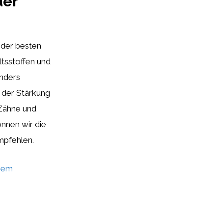
der
 der besten
tsstoffen und
onders
 der Stärkung
Zähne und
nnen wir die
mpfehlen.
chem