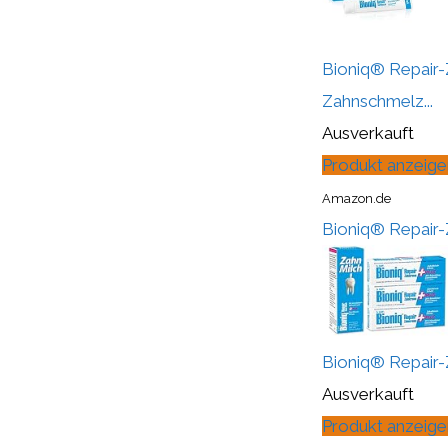
Bioniq® Repair-
Zahnschmelz...
Ausverkauft
Produkt anzeige
Amazon.de
Bioniq® Repair-Z
Bioniq® Repair-Z
Ausverkauft
Produkt anzeige