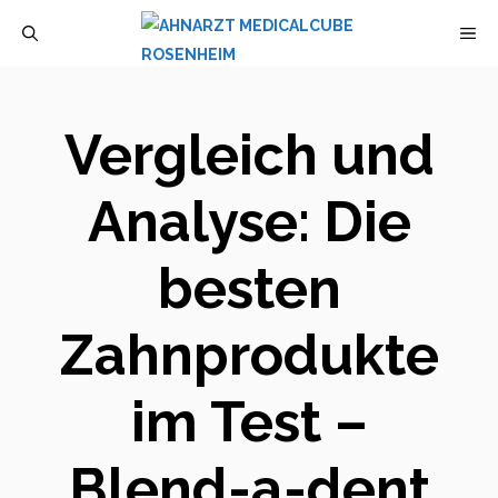
Zum
M
Inhalt
springen
Vergleich und
Analyse: Die
besten
Zahnprodukte
im Test –
Blend-a-dent