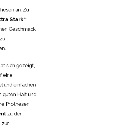
hesen an. Zu
xtra Stark“
.
ischen Geschmack
 zu
en.
t sich gezeigt,
f eine
el und einfachen
 guten Halt und
hre Prothesen
ent
zu den
 zur