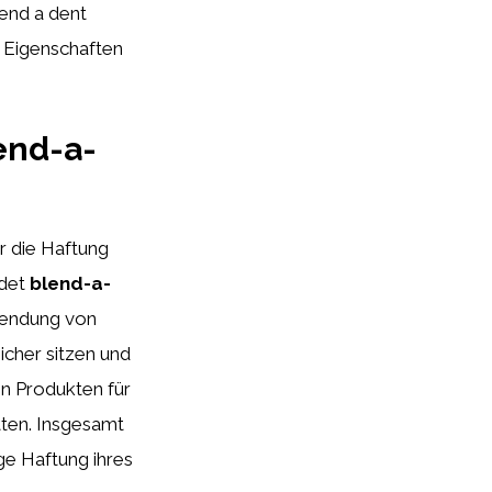
end a dent
nd Eigenschaften
end-a-
ür die Haftung
idet
blend-a-
wendung von
icher sitzen und
on Produkten für
tten. Insgesamt
ge Haftung ihres