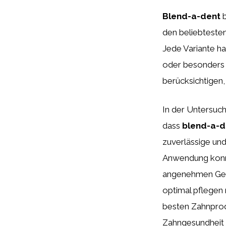
Blend-a-dent
b
den beliebtest
Jede Variante ha
oder besonders s
berücksichtigen,
In der Untersuc
dass
blend-a-d
zuverlässige und
Anwendung kon
angenehmen Gesc
optimal pflegen 
besten Zahnprodu
Zahngesundheit l