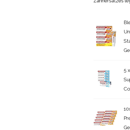
Zahnersatzes le
Bl
Un
St
Ge
5 
Su
Co
10
Pr
Ge