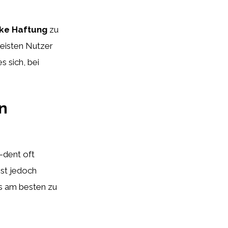
rke Haftung
zu
meisten Nutzer
s sich, bei
n
-dent oft
ist jedoch
as am besten zu