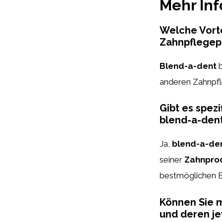
Mehr In
Welche Vorte
Zahnpflegep
Blend-a-dent
b
anderen Zahnpf
Gibt es spe
blend-a-den
Ja,
blend-a-de
seiner
Zahnpro
bestmöglichen E
Können Sie m
und deren je