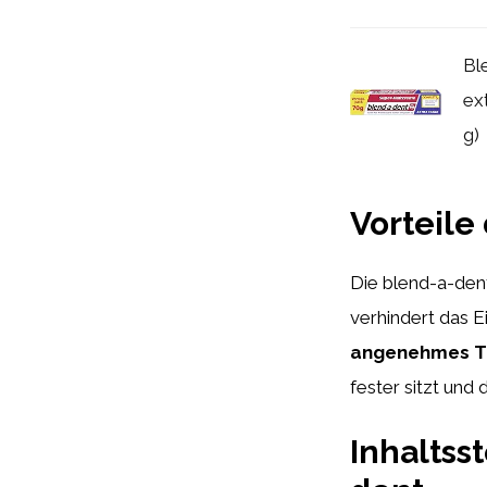
Bl
ex
g)
Vorteile
Die blend-a-den
verhindert das E
angenehmes T
fester sitzt und 
Inhaltss