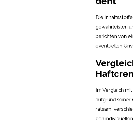
dent
Die Inhaltsstoff
gewährleisten un
berichten von ei
eventuellen Unve
Vergleic
Haftcre
Im Vergleich mi
aufgrund seiner
ratsam, verschi
den individuelle