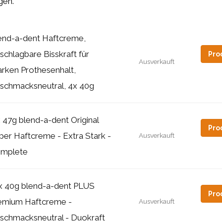
gen.
end-a-dent Haftcreme,
schlagbare Bisskraft für
Pro
Ausverkauft
arken Prothesenhalt,
schmacksneutral, 4x 40g
x 47g blend-a-dent Original
Pro
per Haftcreme - Extra Stark -
Ausverkauft
mplete
x 40g blend-a-dent PLUS
Pro
emium Haftcreme -
Ausverkauft
schmacksneutral - Duokraft