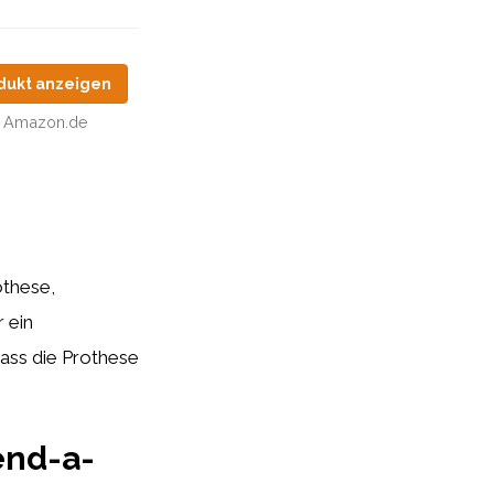
dukt anzeigen
Amazon.de
othese,
 ein
ass die Prothese
end-a-