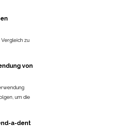
ren
 Vergleich zu
wendung von
Verwendung
olgen, um die
end-a-dent