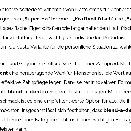
ietet verschiedene Varianten von Haftcremes für Zahnprot
en gehören
„Super-Haftcreme“
,
„Kraftvoll frisch“
und
„E
t spezifische Eigenschaften wie langanhaltenden Halt, fr
tarke Haftung. Es ist wichtig, die individuellen Bedürfnisse
 um die beste Variante für die persönliche Situation zu wähl
hung und Gegenüberstellung verschiedener Zahnprodukte ha
ent
eine herausragende Wahl für Menschen ist, die Wert au
 effektive Zahnpflege legen. Dank seiner innovativen Form
nte
blend-a-dent
in unserem Test überzeugen. Mit seinem
hmack ist es eine empfehlenswerte Option für alle, die i
möchten. Insgesamt lässt sich festhalten, dass
blend-a-d
kten in seiner Kategorie zählt und einen wichtigen Beitrag
eisten kann.