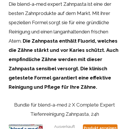
Die blend-a-med expert Zahnpasta ist eine der
besten Zahnprodukte auf dem Markt. Mit ihrer
speziellen Formel sorgt sie für eine gründliche
Reinigung und einen langanhaltenden frischen
Atem.
Die
Zahnpasta
enthält
Fluorid,
welches
die
Zähne
stärkt
und
vor
Karies
schützt.
Auch
empfindliche
Zähne
werden
mit
dieser
Zahnpasta
sensibel
versorgt.
Die
klinisch
getestete
Formel
garantiert
eine
effektive
Reinigung
und
Pflege
für
Ihre
Zähne.
Bundle für blend-a-med 2 X Complete Expert
Tiefenreinigung Zahnpasta, 24h
Ausverkauft
Produkt anzeigen