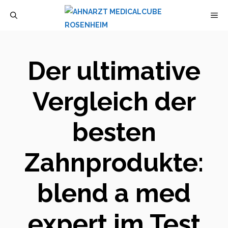
Zum
M
Inhalt
springen
Der ultimative
Vergleich der
besten
Zahnprodukte:
blend a med
expert im Test