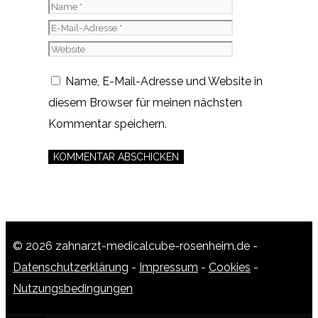
Name
E-
Mail-
Website
Adresse
Name, E-Mail-Adresse und Website in
diesem Browser für meinen nächsten
Kommentar speichern.
© 2026 zahnarzt-medicalcube-rosenheim.de -
Datenschutzerklärung
-
Impressum
-
Cookies
-
Nutzungsbedingungen