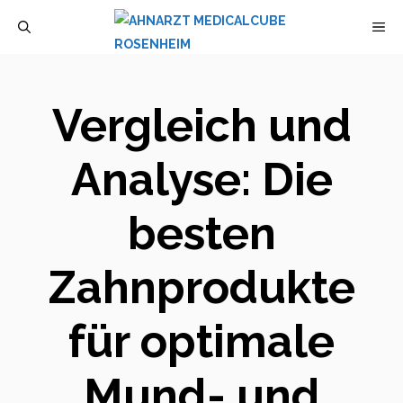
Zum
M
Inhalt
springen
Vergleich und
Analyse: Die
besten
Zahnprodukte
für optimale
Mund- und