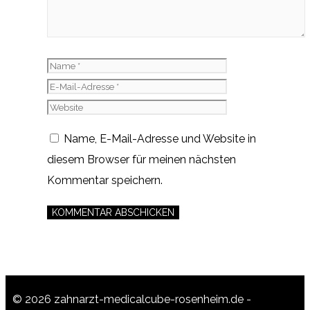
Name
E-
Mail-
Website
Adresse
Name, E-Mail-Adresse und Website in
diesem Browser für meinen nächsten
Kommentar speichern.
© 2026 zahnarzt-medicalcube-rosenheim.de -