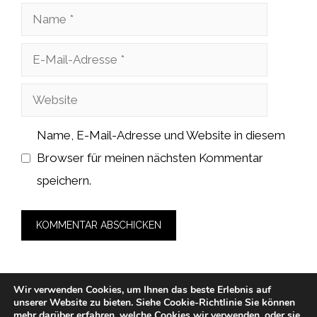
Name
E-
Mail-
Website
Adresse
Name, E-Mail-Adresse und Website in diesem
Browser für meinen nächsten Kommentar
speichern.
Wir verwenden Cookies, um Ihnen das beste Erlebnis auf
unserer Website zu bieten.
Siehe Cookie-Richtlinie
Sie können
© 2026 zahnarzt-medicalcube-rosenheim.de -
mehr darüber erfahren, welche
Cookies
wir verwenden, oder sie