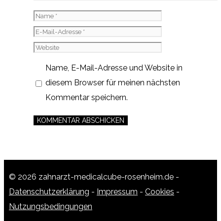
Name
E-
Mail-
Website
Adresse
Name, E-Mail-Adresse und Website in
diesem Browser für meinen nächsten
Kommentar speichern.
© 2026 zahnarzt-medicalcube-rosenheim.de -
Datenschutzerklärung
-
Impressum
-
Cookies
-
Nutzungsbedingungen