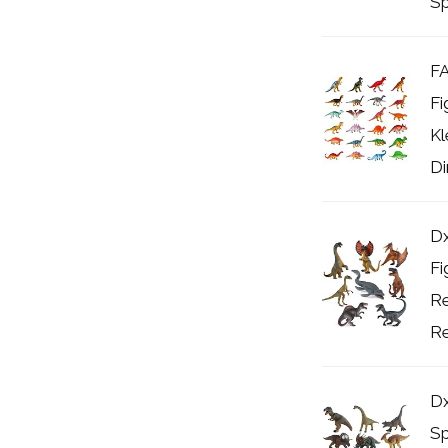
Sp
FA
Fi
Kl
Di
Dx
Fi
Re
Re
Dx
Sp