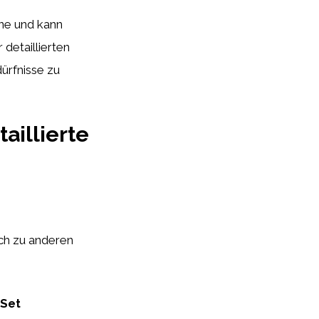
ene und kann
 detaillierten
ürfnisse zu
aillierte
ich zu anderen
-Set