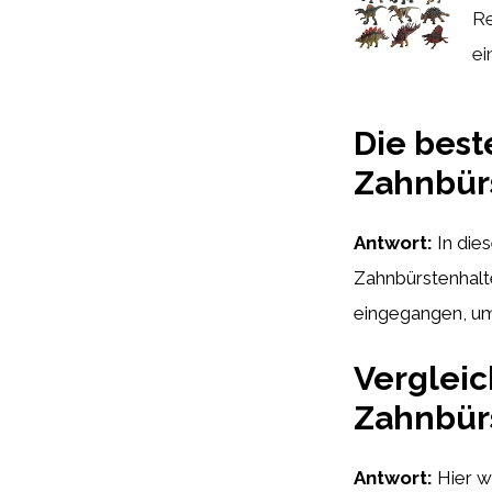
Re
ei
Die best
Zahnbür
Antwort:
In die
Zahnbürstenhalte
eingegangen, um 
Vergleic
Zahnbür
Antwort:
Hier w