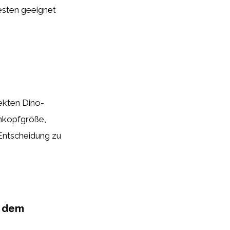
esten geeignet
ekten Dino-
enkopfgröße,
Entscheidung zu
t dem