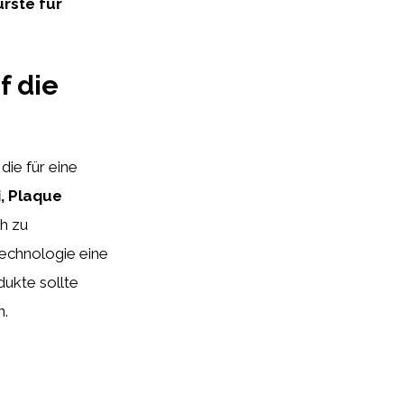
rste für
f die
ie für eine
i, Plaque
ch zu
echnologie eine
ukte sollte
n.