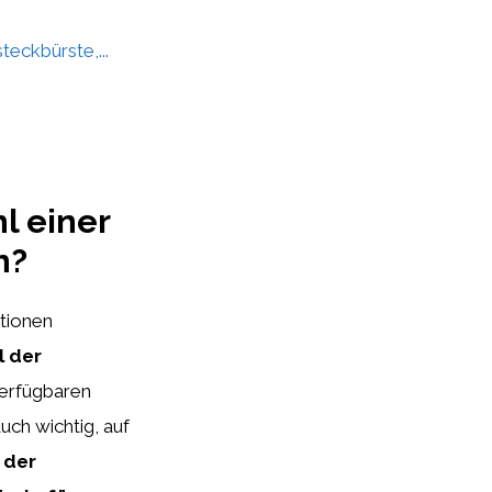
teckbürste,...
l einer
n?
ktionen
l der
verfügbaren
uch wichtig, auf
h der