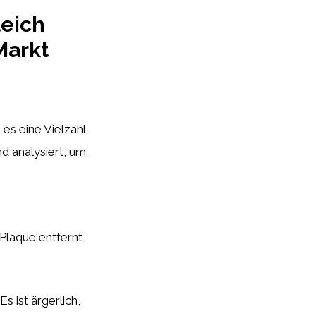
leich
Markt
es eine Vielzahl
d analysiert, um
v Plaque entfernt
s ist ärgerlich,