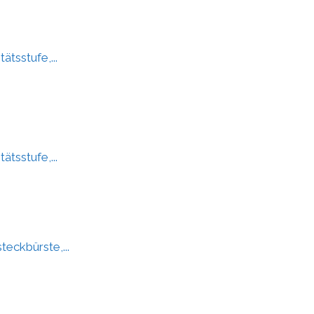
ätsstufe,...
ätsstufe,...
teckbürste,...