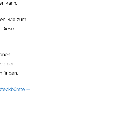
en kann.
ten, wie zum
. Diese
genen
yse der
 finden.
ufsteckbürste —