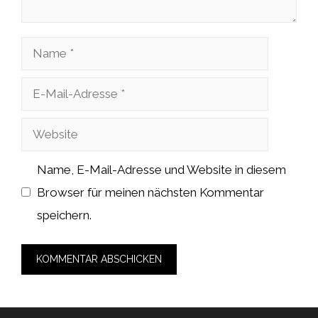
Name
E-
Mail-
Website
Adresse
Name, E-Mail-Adresse und Website in diesem
Browser für meinen nächsten Kommentar
speichern.