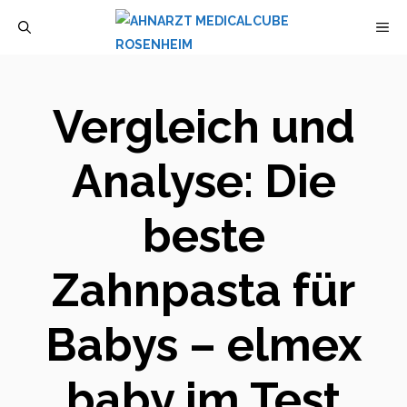
Zum
M
Inhalt
springen
Vergleich und
Analyse: Die
beste
Zahnpasta für
Babys – elmex
baby im Test