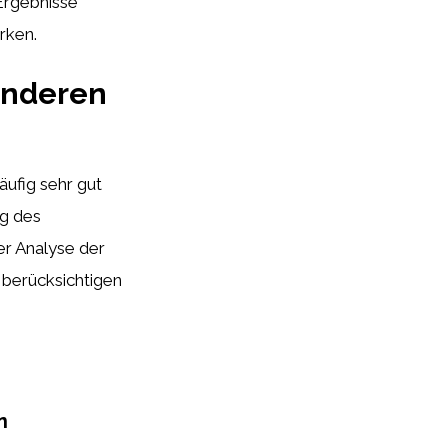
Ergebnisse
rken.
anderen
äufig sehr gut
ng des
er Analyse der
 berücksichtigen
n