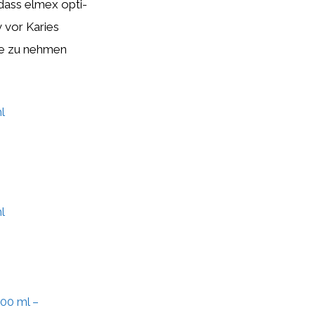
dass elmex opti-
 vor Karies
upe zu nehmen
l
l
00 ml –