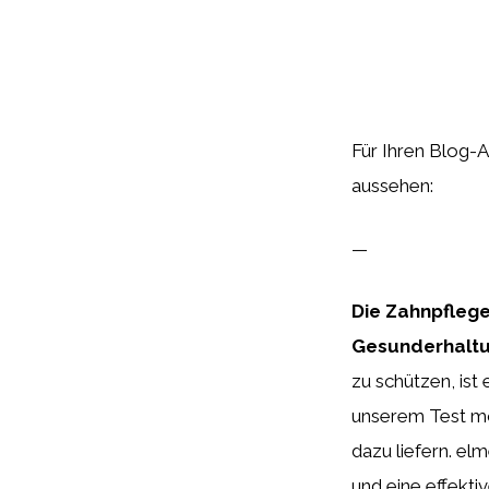
Für Ihren Blog-A
aussehen:
—
Die Zahnpflege 
Gesunderhalt
zu schützen, ist
unserem Test mö
dazu liefern. el
und eine effekti