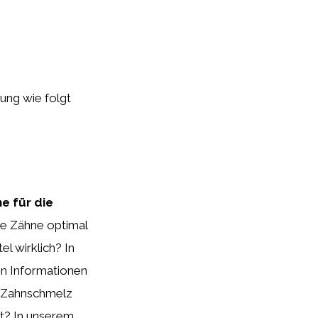
tung wie folgt
ne für die
die Zähne optimal
l wirklich? In
en Informationen
en Zahnschmelz
ht? In unserem