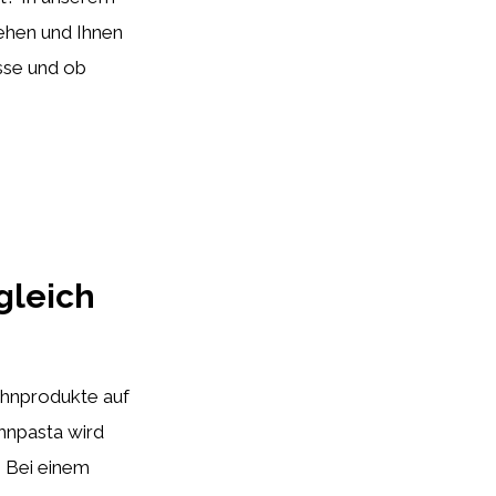
ehen und Ihnen
isse und ob
gleich
ahnprodukte auf
npasta wird
. Bei einem