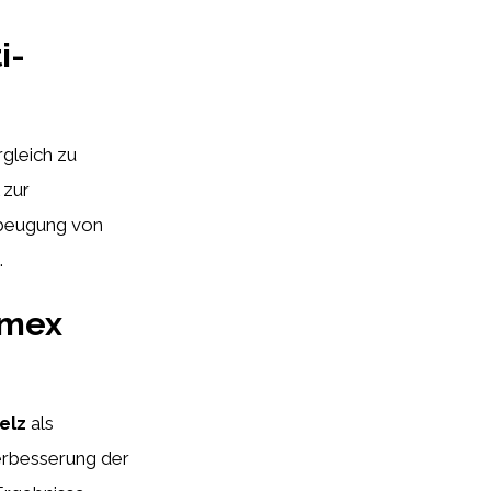
i-
rgleich zu
 zur
rbeugung von
.
lmex
elz
als
erbesserung der