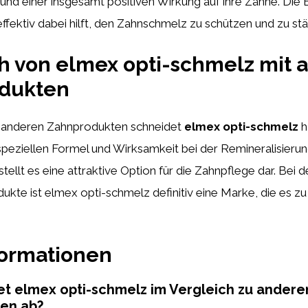
nd einer insgesamt positiven Wirkung auf ihre Zähne. Die 
effektiv dabei hilft, den Zahnschmelz zu schützen und zu stä
h von elmex opti-schmelz mit 
dukten
t anderen Zahnprodukten schneidet
elmex opti-schmelz
h
speziellen Formel und Wirksamkeit bei der Remineralisieru
ellt es eine attraktive Option für die Zahnpflege dar. Bei d
kte ist elmex opti-schmelz definitiv eine Marke, die es zu
formationen
t elmex opti-schmelz im Vergleich zu andere
en ab?