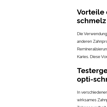
Vorteile
schmelz
Die Verwendun
anderen Zahnpro
Remineralisieru
Karies. Diese Vo
Testerg
opti-sc
In verschiedenen
wirksames Zahnp