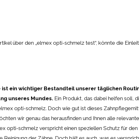
rtikel über den „elmex opti-schmelz test“, könnte die Einlei
ist ein wichtiger Bestandteil unserer täglichen Routi
ung unseres Mundes.
Ein Produkt, das dabei helfen soll, 
 elmex opti-schmelz. Doch wie gut ist dieses Zahnpflegemitte
chten wir genau das herausfinden und Ihnen alle relevant
mex opti-schmelz verspricht einen speziellen Schutz für d
ve Reinigung der Zähne. Doch hält es auch, was es verspric