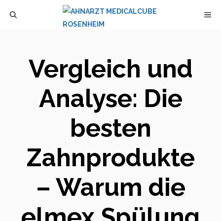
Zum
M
Inhalt
springen
Vergleich und
Analyse: Die
besten
Zahnprodukte
– Warum die
elmex Spülung