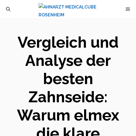
Zum
M
Inhalt
springen
Vergleich und
Analyse der
besten
Zahnseide:
Warum elmex
die klare