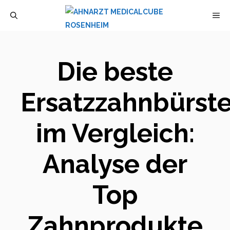
Zum
M
Inhalt
springen
Die beste
Ersatzzahnbürst
im Vergleich:
Analyse der
Top
Zahnprodukte