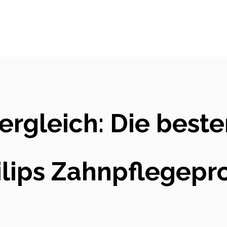
ergleich: Die best
ilips Zahnpflegep