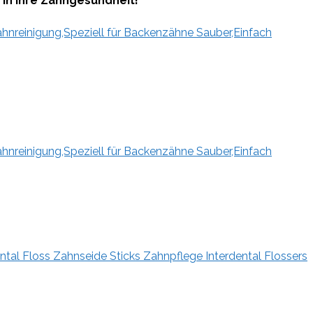
 in Ihre Zahngesundheit!
hnreinigung,Speziell für Backenzähne Sauber,Einfach
hnreinigung,Speziell für Backenzähne Sauber,Einfach
al Floss Zahnseide Sticks Zahnpflege Interdental Flossers