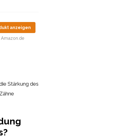
dukt anzeigen
Amazon.de
 die Stärkung des
 Zähne
ndung
s?