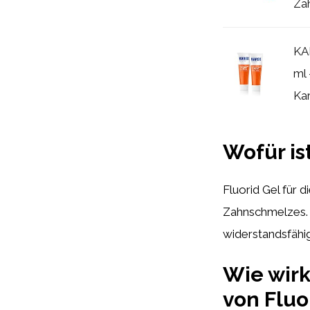
Za
KA
ml 
Kar
Wofür is
Fluorid Gel für 
Zahnschmelzes
widerstandsfähi
Wie wirk
von Fluo