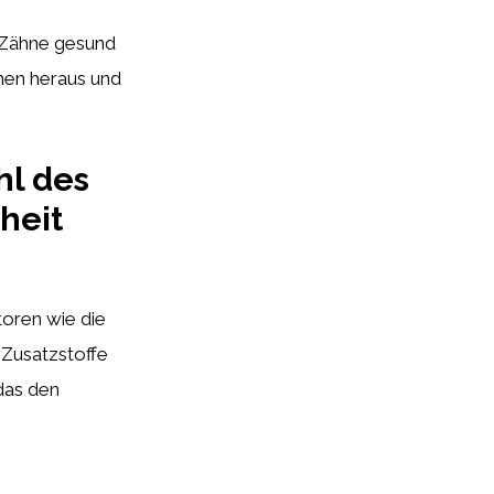
 Zähne gesund
nen heraus und
hl des
heit
toren wie die
 Zusatzstoffe
 das den