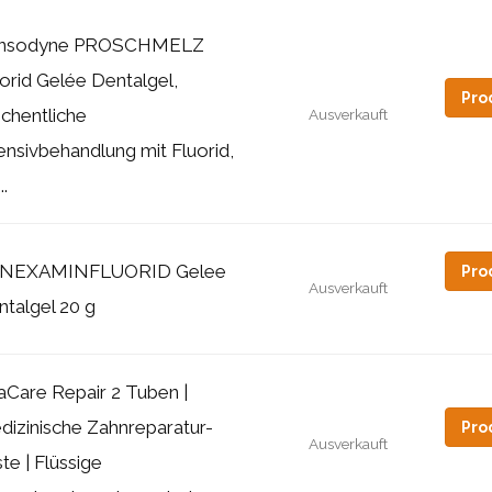
nsodyne PROSCHMELZ
orid Gelée Dentalgel,
Pro
chentliche
Ausverkauft
ensivbehandlung mit Fluorid,
..
NEXAMINFLUORID Gelee
Pro
Ausverkauft
talgel 20 g
aCare Repair 2 Tuben |
dizinische Zahnreparatur-
Pro
Ausverkauft
te | Flüssige