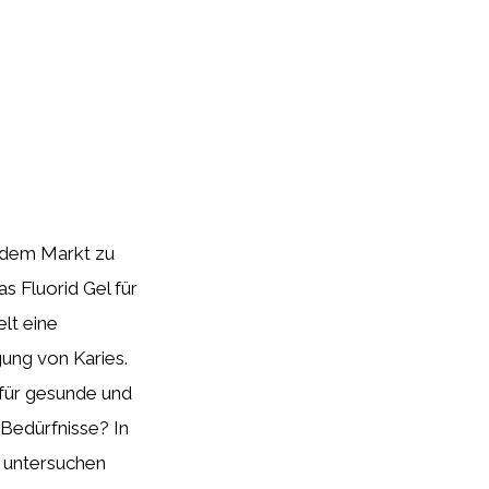
f dem Markt zu
s Fluorid Gel für
elt eine
ung von Karies.
 für gesunde und
n Bedürfnisse? In
 untersuchen