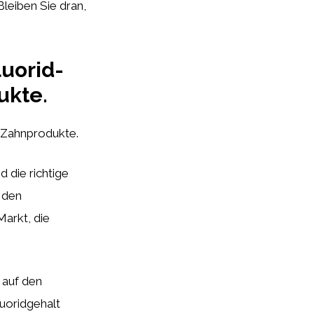
Bleiben Sie dran,
uorid-
ukte.
n Zahnprodukte.
 die richtige
 den
Markt, die
 auf den
luoridgehalt