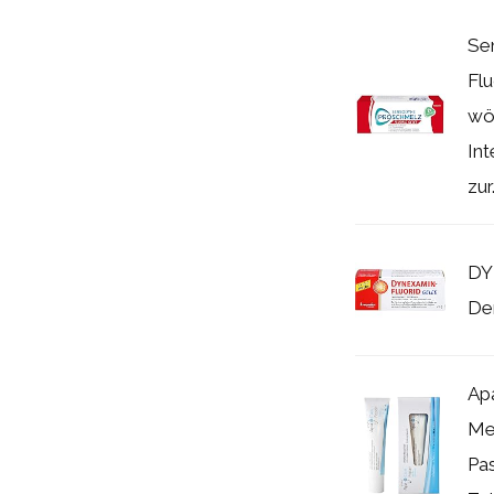
Se
Flu
wö
Int
zur.
DY
Den
Ap
Me
Pas