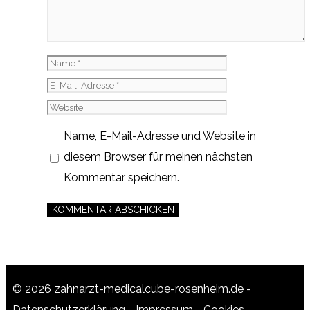
Name
E-
Mail-
Website
Adresse
Name, E-Mail-Adresse und Website in
diesem Browser für meinen nächsten
Kommentar speichern.
© 2026 zahnarzt-medicalcube-rosenheim.de -
Datenschutzerklärung
-
Impressum
-
Cookies
-