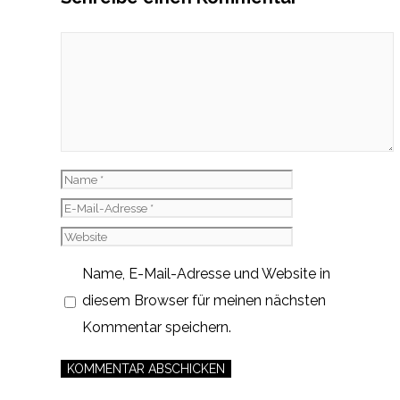
Kommentar
Name
E-
Mail-
Website
Adresse
Name, E-Mail-Adresse und Website in
diesem Browser für meinen nächsten
Kommentar speichern.