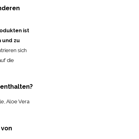
anderen
odukten ist
n und zu
rieren sich
uf die
 enthalten?
le, Aloe Vera
 von