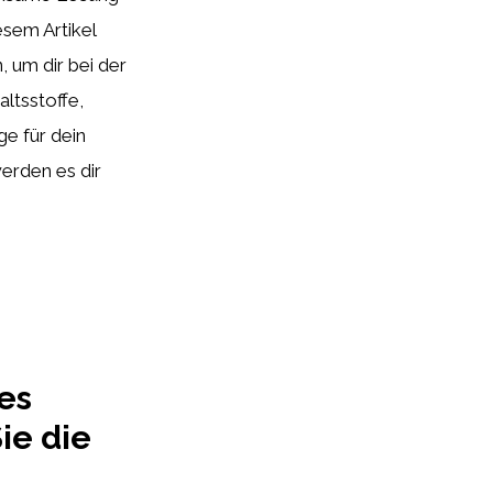
esem Artikel
 um dir bei der
ltsstoffe,
e für dein
erden es dir
es
ie die