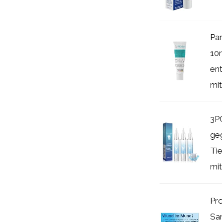
Pa
10m
en
mit.
3P
ge
Tie
mit
Pro
San