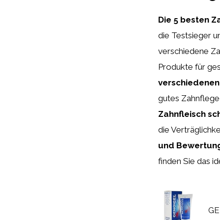
Die 5 besten Z
die Testsieger 
verschiedene Za
Produkte für ge
verschiedenen 
gutes Zahnflegeg
Zahnfleisch sc
die Verträglich
und Bewertun
finden Sie das i
GE