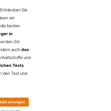
 Entdecken Sie
aben wir
die besten
eger in
werden. Ein
sondern auch
das
Inhaltsstoffe und
ichen Tests
h den Test und
dukt anzeigen
Amazon.de