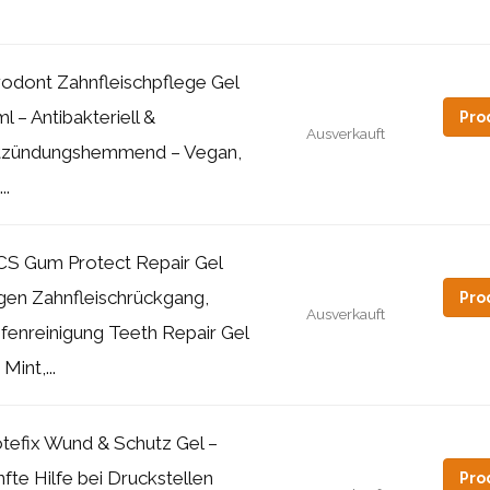
rodont Zahnfleischpflege Gel
l – Antibakteriell &
Pro
Ausverkauft
tzündungshemmend – Vegan,
..
CS Gum Protect Repair Gel
gen Zahnfleischrückgang,
Pro
Ausverkauft
fenreinigung Teeth Repair Gel
 Mint,...
tefix Wund & Schutz Gel –
fte Hilfe bei Druckstellen
Pro