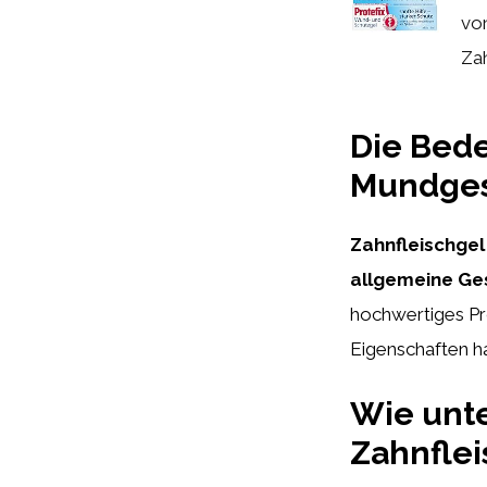
vo
Zah
Die Bede
Mundges
Zahnfleischgel
allgemeine Ges
hochwertiges P
Eigenschaften ha
Wie unte
Zahnflei