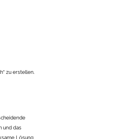
h“ zu erstellen.
tscheidende
n und das
irksame Lösung