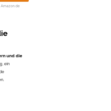
Amazon.de
die
ern und die
g, ein
de
en.