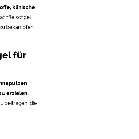
ffe, klinische
ahnfleischgel
n zu bekämpfen,
el für
ähneputzen
u erzielen.
 beitragen, die