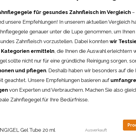
ahnflegegele für gesundes Zahnfleisch im Vergleich
–
und unsere Empfehlungen! In unserem aktuellen Vergleich h
hnflegegele genauer unter die Lupe genommen, um Ihnen 
sundes Zahnfleisch vorzustellen. Dabei konnten
wir Testsi
Kategorien ermitteln
, die Ihnen die Auswahl erleichtern 
el sollte nicht nur für eine gründliche Reinigung sorgen, 
honen und pflegen
. Deshalb haben wir besonders auf die 
keit geachtet. Unsere Empfehlungen basieren auf
umfangre
gen
von Experten und Verbrauchern. Machen Sie also gleic
deale Zahnflegegel für Ihre Bedürfnisse.
Pro
NGIGEL Gel Tube 20 ml
Ausverkauft