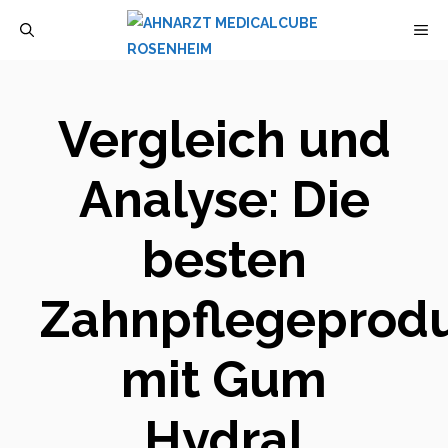
Zum
M
Inhalt
springen
Vergleich und
Analyse: Die
besten
Zahnpflegeprod
mit Gum
Hydral