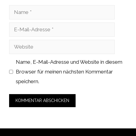
Name
E-
Mail-
Website
Adresse
Name, E-Mail-Adresse und Website in diesem
Browser für meinen nächsten Kommentar
speichern.