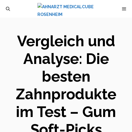
Zum
M
Inhalt
springen
Vergleich und
Analyse: Die
besten
Zahnprodukte
im Test – Gum
Soft-Picks