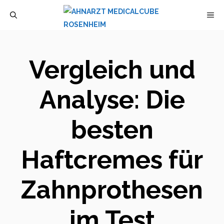
Zum
M
Inhalt
springen
Vergleich und
Analyse: Die
besten
Haftcremes für
Zahnprothesen
im Test