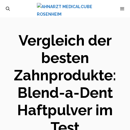
Zum
M
Inhalt
springen
Vergleich der
besten
Zahnprodukte:
Blend-a-Dent
Haftpulver im
Test