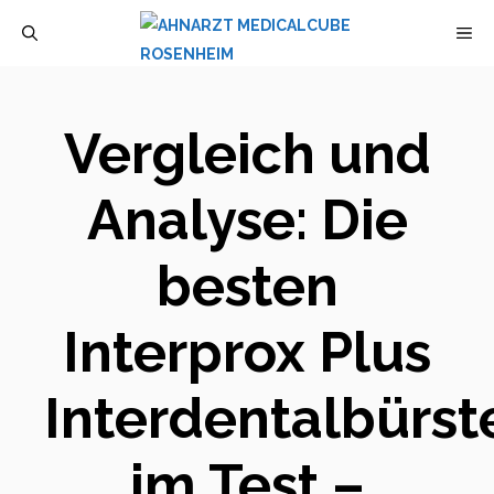
Zum
M
Inhalt
springen
Vergleich und
Analyse: Die
besten
Interprox Plus
Interdentalbürst
im Test –