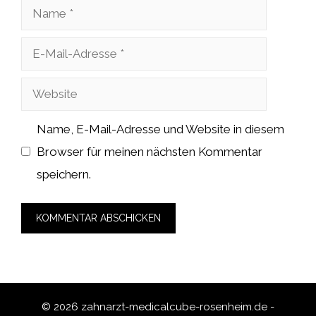
Name
E-
Mail-
Website
Adresse
Name, E-Mail-Adresse und Website in diesem
Browser für meinen nächsten Kommentar
speichern.
© 2026 zahnarzt-medicalcube-rosenheim.de -