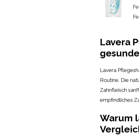
Fe
Fe
Lavera P
gesunde
Lavera Pflegesh
Routine. Die nat
Zahnfleisch sanf
empfindliches Z
Warum l
Vergleic