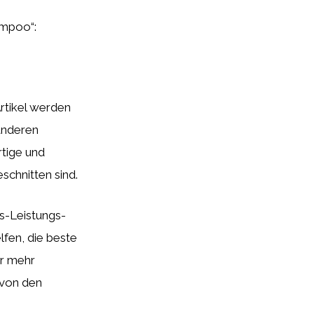
hampoo“:
Artikel werden
anderen
tige und
eschnitten sind.
s-Leistungs-
lfen, die beste
er mehr
 von den