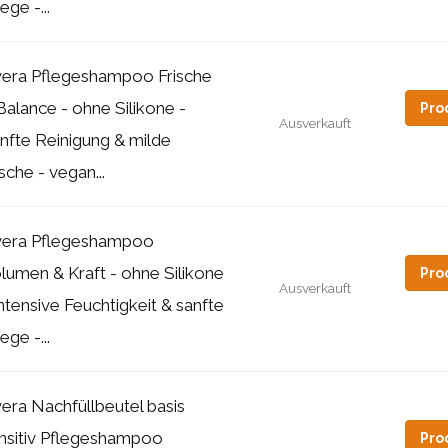
ege -...
vera Pflegeshampoo Frische
Balance - ohne Silikone -
Pro
Ausverkauft
nfte Reinigung & milde
ische - vegan...
vera Pflegeshampoo
lumen & Kraft - ohne Silikone
Pro
Ausverkauft
Intensive Feuchtigkeit & sanfte
ege -...
vera Nachfüllbeutel basis
nsitiv Pflegeshampoo
Pro