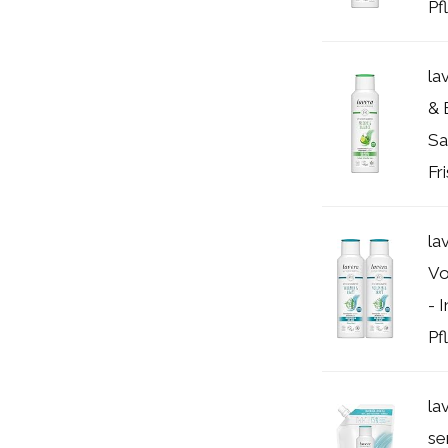
Pfl
la
& 
Sa
Fr
la
Vo
- 
Pfl
la
se