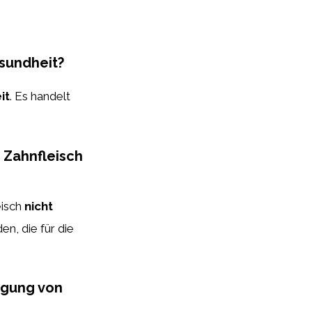
sundheit?
it
. Es handelt
 Zahnfleisch
eisch
nicht
n, die für die
ugung von