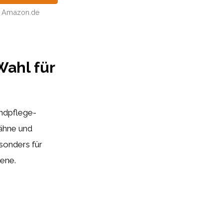
Amazon.de
Wahl für
undpflege-
Zähne und
sonders für
iene.