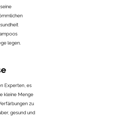
 seine
rkömmlichen
sundheit
hampoos
ege legen.
se
n Experten, es
ne kleine Menge
 Verfärbungen zu
uber, gesund und