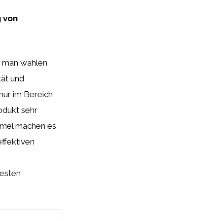
 von
en man wählen
tät und
 nur im Bereich
odukt sehr
ormel machen es
effektiven
besten