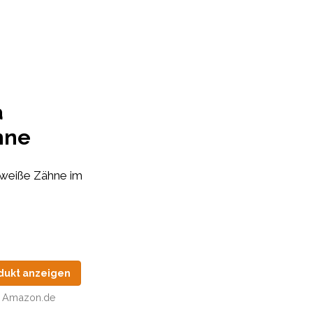
a
hne
 weiße Zähne im
dukt anzeigen
Amazon.de