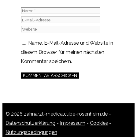
Name
E-
Mail-
Website
Adresse
Name, E-Mail-Adresse und Website in
diesem Browser für meinen nächsten
Kommentar speichern.
© 2026 zahnarzt-medicalcube-rosenheim.de -
Datenschutzerklärung
-
Impressum
-
Cookies
-
Nutzungsbedingungen