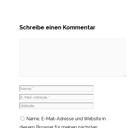
Schreibe einen Kommentar
Kommentar
Name
E-
Mail-
Website
Adresse
Name, E-Mail-Adresse und Website in
diesem Browser für meinen nächsten