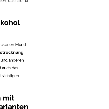
en, dass sie für
lkohol
trockenen Mund
ustrocknung
h und anderen
d auch das
trächtigen
 mit
arianten