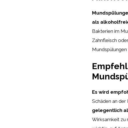
Mundspülungen 
als alkoholfrei
Bakterien im Mu
Zahnfleisch ode
Mundspülungen m
Empfehl
Mundspü
Es wird empfoh
Schäden an der 
gelegentlich a
Wirksamkeit zu 