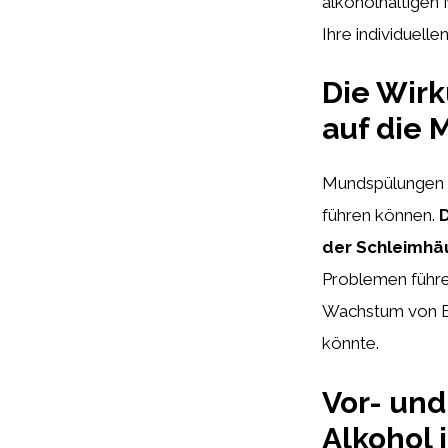
alkoholhaltigen 
Ihre individuelle
Die Wir
auf die
Mundspülungen mi
führen können.
D
der Schleimhä
Problemen führen
Wachstum von Ba
könnte.
Vor- un
Alkohol 