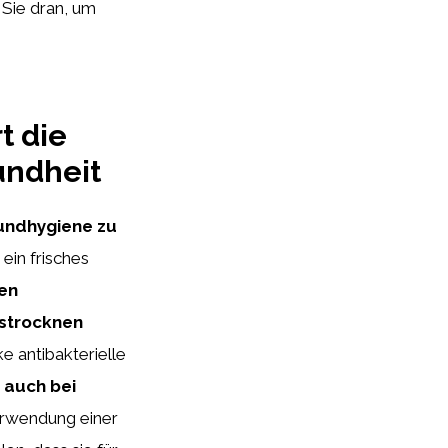
 Sie dran, um
t die
undheit
undhygiene zu
ein frisches
den
ustrocknen
e antibakterielle
e auch bei
erwendung einer