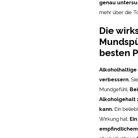
genau
unters
mehr über die T
Die wirk
Mundspül
besten P
Alkoholhaltig
verbessern.
Sie
Mundgefühl.
Bei
Alkoholgehalt 
kann.
Ein belieb
Wirkung hat.
Ein
empfindlichem Z