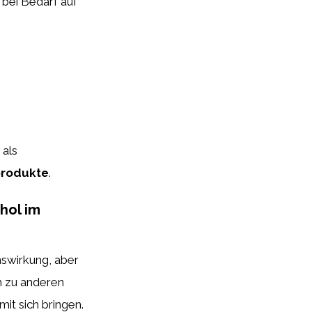
bei Bedarf auf
 als
produkte
.
hol im
nswirkung, aber
h zu anderen
mit sich bringen.