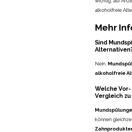
wichtig, auf An
alkoholfreie Alt
Mehr In
Sind Mundspü
Alternativen
Nein,
Mundspü
alkoholfreie Al
Welche Vor- 
Vergleich z
Mundspülungen
können gleichze
Zahnprodukte