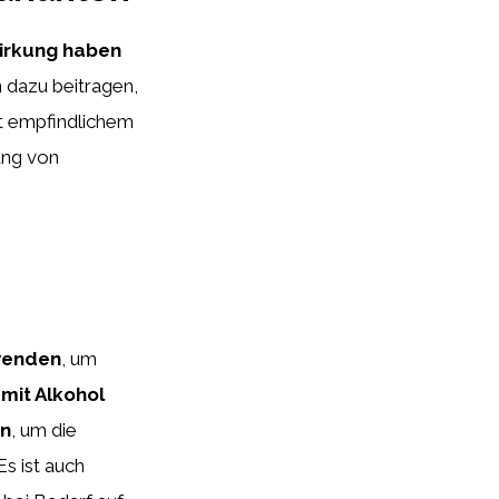
Wirkung haben
n dazu beitragen,
it empfindlichem
ung von
rwenden
, um
mit Alkohol
en
, um die
s ist auch