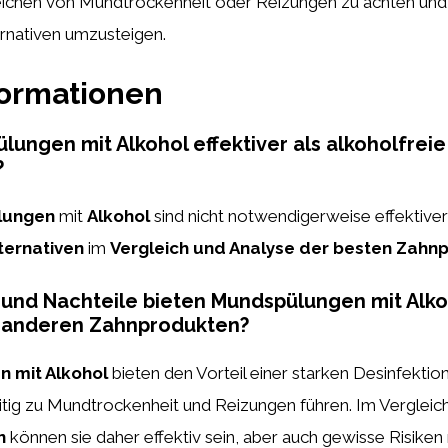
zeichen von Mundtrockenheit oder Reizungen zu achten und 
ernativen umzusteigen.
formationen
lungen mit Alkohol effektiver als alkoholfreie
?
lungen
mit
Alkohol
sind nicht notwendigerweise effektiver
ternativen
im
Vergleich und Analyse der besten Zahn
und Nachteile bieten Mundspülungen mit Alko
u anderen Zahnprodukten?
 mit Alkohol
bieten den Vorteil einer starken Desinfektio
itig zu Mundtrockenheit und Reizungen führen. Im Vergleic
n
können sie daher effektiv sein, aber auch gewisse Risiken 