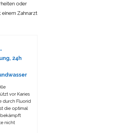
rheiten oder
t einem Zahnarzt
-
kung, 24h
Mundwasser
lle
tzt vor Karies
 durch Fluorid
t die optimal
e bekämpft
e nicht