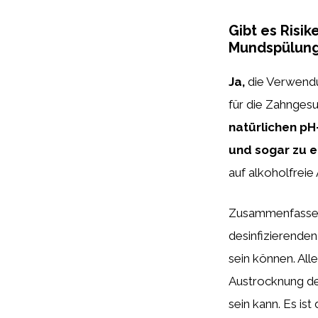
Gibt es Risi
Mundspülunge
Ja,
die Verwendu
für die Zahnges
natürlichen p
und sogar zu e
auf alkoholfreie
Zusammenfassend
desinfizierende
sein können. All
Austrocknung de
sein kann. Es is