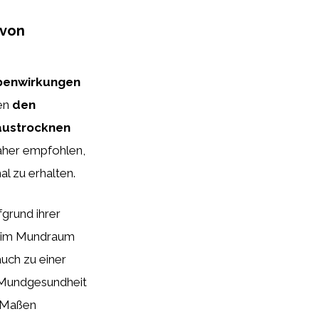
 von
ebenwirkungen
nen
den
austrocknen
daher empfohlen,
l zu erhalten.
grund ihrer
n im Mundraum
uch zu einer
e Mundgesundheit
n Maßen