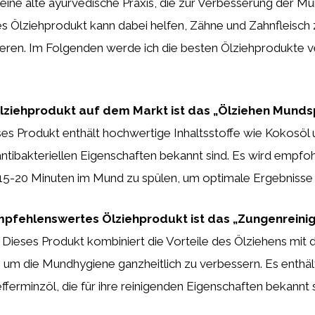
 eine alte ayurvedische Praxis, die zur Verbesserung der 
tes Ölziehprodukt kann dabei helfen, Zähne und Zahnfleisch
ieren. Im Folgenden werde ich die besten Ölziehprodukte v
Ölziehprodukt auf dem Markt ist das „Ölziehen Munds
es Produkt enthält hochwertige Inhaltsstoffe wie Kokosöl 
e antibakteriellen Eigenschaften bekannt sind. Es wird empfoh
 15-20 Minuten im Mund zu spülen, um optimale Ergebnisse 
mpfehlenswertes Ölziehprodukt ist das „Zungenreini
Dieses Produkt kombiniert die Vorteile des Ölziehens mit 
, um die Mundhygiene ganzheitlich zu verbessern. Es enthä
ferminzöl, die für ihre reinigenden Eigenschaften bekannt s