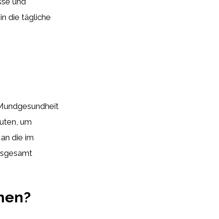
sse und
n die tägliche
 Mundgesundheit
nuten, um
 an die im
insgesamt
ehen?