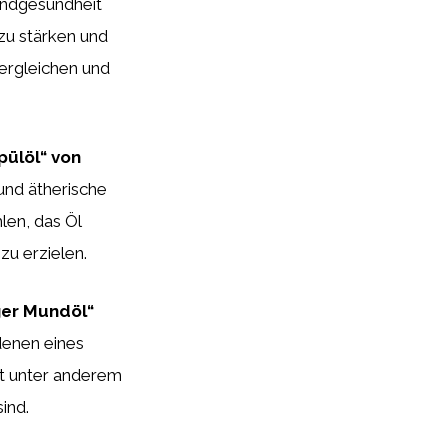
Mundgesundheit
 zu stärken und
ergleichen und
pülöl“ von
und ätherische
len, das Öl
zu erzielen.
ger Mundöl“
denen eines
lt unter anderem
ind.