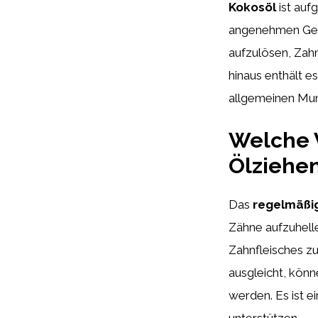
Kokosöl
ist auf
angenehmen Gesc
aufzulösen, Zah
hinaus enthält e
allgemeinen Mun
Welche V
Ölziehen
Das
regelmäßi
Zähne aufzuhell
Zahnfleisches z
ausgleicht, kön
werden. Es ist e
unterstützen.