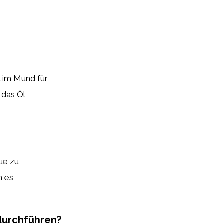
l im Mund für
 das Öl
que zu
n es
 durchführen?