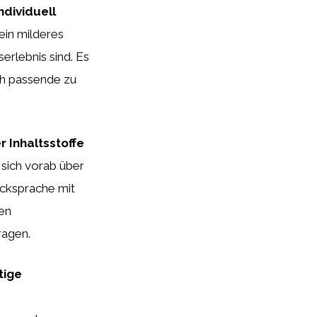
ndividuell
in milderes
erlebnis sind. Es
ch passende zu
 Inhaltsstoffe
 sich vorab über
cksprache mit
en
ragen.
tige