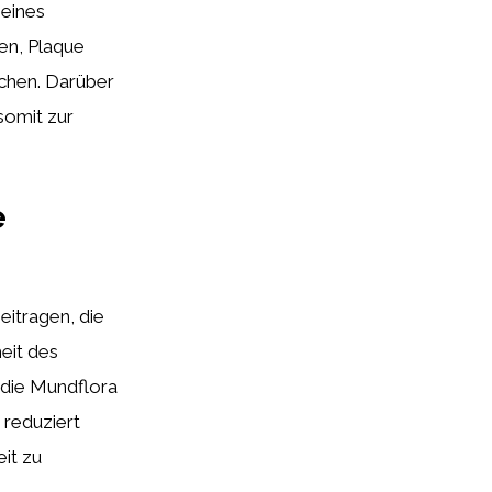
seines
en, Plaque
schen. Darüber
somit zur
e
eitragen, die
eit des
 die Mundflora
 reduziert
it zu