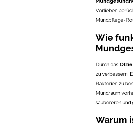
Mundgesundhei
Vorlieben berück
Mundpflege-Rout
Wie funk
Mundges
Durch das
Ölzi
zu verbessern. 
Bakterien zu bes
Mundraum vorhand
saubereren und
Warum is