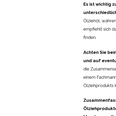
Es ist wichtig 
unterschiedlich
Ölziehöl, währen
empfiehlt sich d
finden.
Achten Sie bei
und auf eventu
die Zusammenset
einem Fachmann 
Ölziehprodukts k
Zusammenfasse
Ölziehprodukte