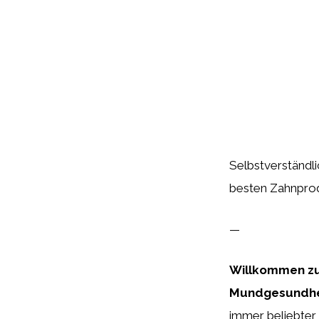
Selbstverständlic
besten Zahnprod
—
Willkommen zu 
Mundgesundhe
immer beliebter 