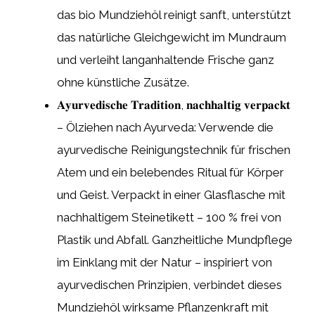
das bio Mundziehöl reinigt sanft, unterstützt
das natürliche Gleichgewicht im Mundraum
und verleiht langanhaltende Frische ganz
ohne künstliche Zusätze.
𝐀𝐲𝐮𝐫𝐯𝐞𝐝𝐢𝐬𝐜𝐡𝐞 𝐓𝐫𝐚𝐝𝐢𝐭𝐢𝐨𝐧, 𝐧𝐚𝐜𝐡𝐡𝐚𝐥𝐭𝐢𝐠 𝐯𝐞𝐫𝐩𝐚𝐜𝐤𝐭
– Ölziehen nach Ayurveda: Verwende die
ayurvedische Reinigungstechnik für frischen
Atem und ein belebendes Ritual für Körper
und Geist. Verpackt in einer Glasflasche mit
nachhaltigem Steinetikett – 100 % frei von
Plastik und Abfall. Ganzheitliche Mundpflege
im Einklang mit der Natur – inspiriert von
ayurvedischen Prinzipien, verbindet dieses
Mundziehöl wirksame Pflanzenkraft mit