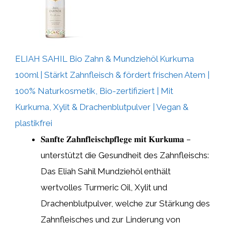
ELIAH SAHIL Bio Zahn & Mundziehöl Kurkuma
100ml | Stärkt Zahnfleisch & fördert frischen Atem |
100% Naturkosmetik, Bio-zertifiziert | Mit
Kurkuma, Xylit & Drachenblutpulver | Vegan &
plastikfrei
𝐒𝐚𝐧𝐟𝐭𝐞 𝐙𝐚𝐡𝐧𝐟𝐥𝐞𝐢𝐬𝐜𝐡𝐩𝐟𝐥𝐞𝐠𝐞 𝐦𝐢𝐭 𝐊𝐮𝐫𝐤𝐮𝐦𝐚 –
unterstützt die Gesundheit des Zahnfleischs:
Das Eliah Sahil Mundziehöl enthält
wertvolles Turmeric Oil, Xylit und
Drachenblutpulver, welche zur Stärkung des
Zahnfleisches und zur Linderung von