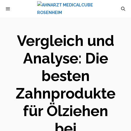
Zum
MENÜ
Inhalt
springen
Vergleich und
Analyse: Die
besten
Zahnprodukte
für Ölziehen
bei