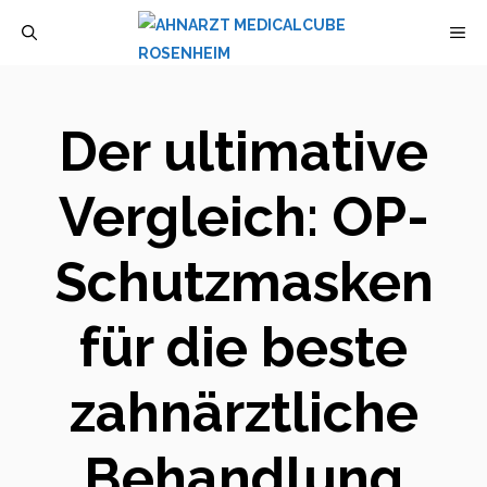
Zum
M
Inhalt
springen
Der ultimative
Vergleich: OP-
Schutzmasken
für die beste
zahnärztliche
Behandlung